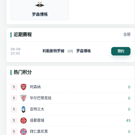
罗森博格
近期赛程
全部
08-09
利勒斯特罗姆
罗森博格
预约
对阵
20:30
热门积分
1
阿森纳
0
1
毕尔巴鄂竞技
0
1
亚特兰大
0
1
成都蓉城
45
1
拜仁慕尼黑
0