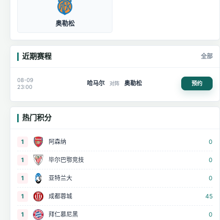
奥勒松
近期赛程
全部
08-09
哈马尔
奥勒松
预约
对阵
23:00
热门积分
1
阿森纳
0
1
毕尔巴鄂竞技
0
1
亚特兰大
0
1
成都蓉城
45
1
拜仁慕尼黑
0