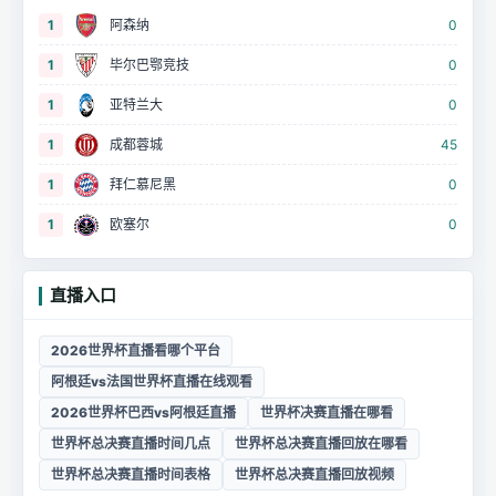
1
阿森纳
0
1
毕尔巴鄂竞技
0
1
亚特兰大
0
1
成都蓉城
45
1
拜仁慕尼黑
0
1
欧塞尔
0
直播入口
2026世界杯直播看哪个平台
阿根廷vs法国世界杯直播在线观看
2026世界杯巴西vs阿根廷直播
世界杯决赛直播在哪看
世界杯总决赛直播时间几点
世界杯总决赛直播回放在哪看
世界杯总决赛直播时间表格
世界杯总决赛直播回放视频