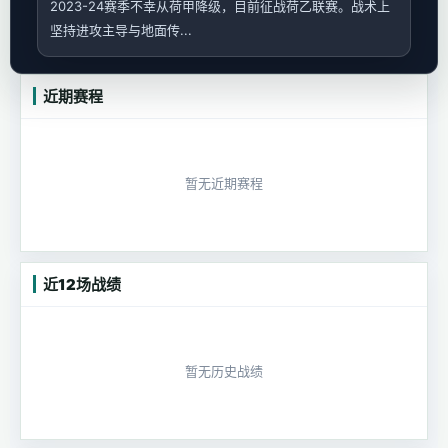
2023-24赛季不幸从荷甲降级，目前征战荷乙联赛。战术上
坚持进攻主导与地面传...
近期赛程
暂无近期赛程
近12场战绩
暂无历史战绩