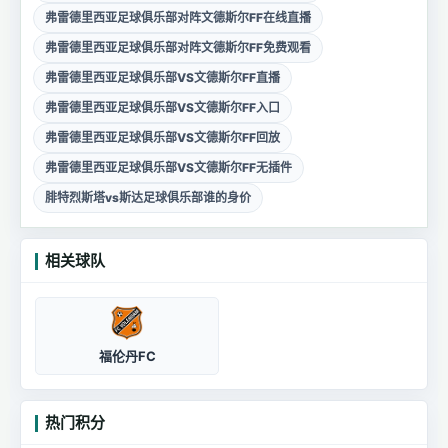
弗雷德里西亚足球俱乐部对阵文德斯尔FF在线直播
弗雷德里西亚足球俱乐部对阵文德斯尔FF免费观看
弗雷德里西亚足球俱乐部VS文德斯尔FF直播
弗雷德里西亚足球俱乐部VS文德斯尔FF入口
弗雷德里西亚足球俱乐部VS文德斯尔FF回放
弗雷德里西亚足球俱乐部VS文德斯尔FF无插件
腓特烈斯塔vs斯达足球俱乐部谁的身价
相关球队
福伦丹FC
热门积分