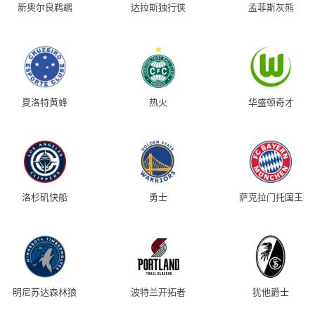
新奥尔良鹈鹕
达拉斯独行侠
孟菲斯灰熊
夏洛特黄蜂
热火
华盛顿奇才
洛杉矶快船
勇士
萨克拉门托国王
明尼苏达森林狼
波特兰开拓者
犹他爵士