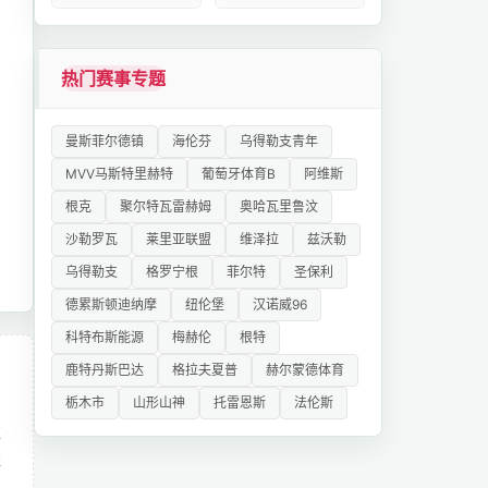
热门赛事专题
曼斯菲尔德镇
海伦芬
乌得勒支青年
MVV马斯特里赫特
葡萄牙体育B
阿维斯
根克
聚尔特瓦雷赫姆
奥哈瓦里鲁汶
沙勒罗瓦
莱里亚联盟
维泽拉
兹沃勒
乌得勒支
格罗宁根
菲尔特
圣保利
德累斯顿迪纳摩
纽伦堡
汉诺威96
科特布斯能源
梅赫伦
根特
鹿特丹斯巴达
格拉夫夏普
赫尔蒙德体育
栃木市
山形山神
托雷恩斯
法伦斯
红
胜