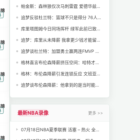
帕金斯：森林狼仅次马刺雷霆 爱德华兹将迎MVP赛季
集锦
|
路
追梦反驳杜兰特：篮球不只是得分 76人难比17勇士
库里塔图姆今日同场挥杆 绿军此前已致电勇士推销库里
追梦：库里从未降薪 我拿更少钱才能留守勇士第15年
集锦
|
路
追梦谈杜兰特：加盟勇士赢两连FMVP 打出史上最伟大表现
格林直言布伦森降薪挤压空间：哈特才该降薪
格林：布伦森降薪引发连锁反应 文班亚马难拒降薪压力
集锦
|
路
追梦谈布伦森降薪：他拿到的是当时能拿的顶薪
集锦
|
路
最新NBA录像
更多 >>
07月18日NBA夏季联赛 活塞 – 热火 全场录像【全场录像+集锦】
集锦