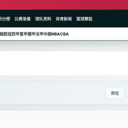
积分榜
比赛录像
球队资料
体育新闻
篮球赛程
超
欧冠
西甲
意甲
德甲
法甲
中超
NBA
CBA
赛程