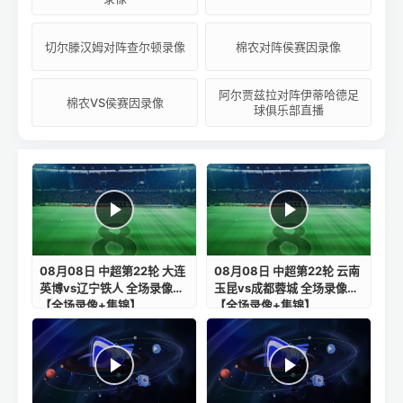
切尔滕汉姆对阵查尔顿录像
棉农对阵侯赛因录像
阿尔贾兹拉对阵伊蒂哈德足
棉农VS侯赛因录像
球俱乐部直播
08月08日 中超第22轮 大连
08月08日 中超第22轮 云南
英博vs辽宁铁人 全场录像
玉昆vs成都蓉城 全场录像
【全场录像+集锦】
【全场录像+集锦】