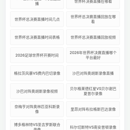
世界杯决赛直播在哪看
播
世界杯总决赛直播回放在哪
世界杯总决赛直播时间几点
看
世界杯总决赛直播时间表格
世界杯总决赛直播回放视频
2026年世界杯决赛直播哪个
2026足球世界杯开赛时间
平台最好
格拉茨风暴VS费内巴切录像
沙巴对阵奥胡斯录像直播
贝尔格莱德红星VS贝尔谢巴
沙巴对阵奥胡斯录像视频
夏普尔录像
奈梅亨对阵奥林匹亚科斯录
里昂对阵布拉格斯巴达录像
像
博多格林特VS圣吉罗斯联合
科尔切斯特VS南安普顿录像
录像