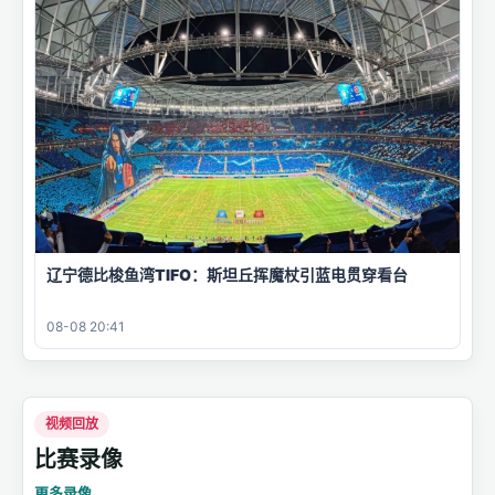
辽宁德比梭鱼湾TIFO：斯坦丘挥魔杖引蓝电贯穿看台
08-08 20:41
视频回放
比赛录像
更多录像