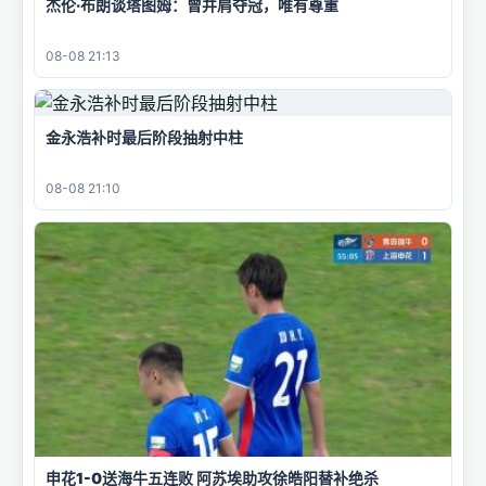
杰伦·布朗谈塔图姆：曾并肩夺冠，唯有尊重
08-08 21:13
金永浩补时最后阶段抽射中柱
08-08 21:10
申花1-0送海牛五连败 阿苏埃助攻徐皓阳替补绝杀