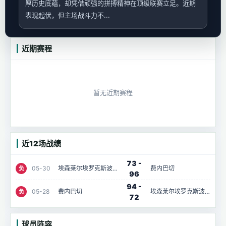
厚历史底蕴，却凭借顽强的拼搏精神在顶级联赛立足。近期
表现起伏，但主场战斗力不...
近期赛程
暂无近期赛程
近12场战绩
73 -
05-30
埃森莱尔埃罗克斯波尔
费内巴切
负
96
94 -
05-28
费内巴切
埃森莱尔埃罗克斯波尔
负
72
球员阵容