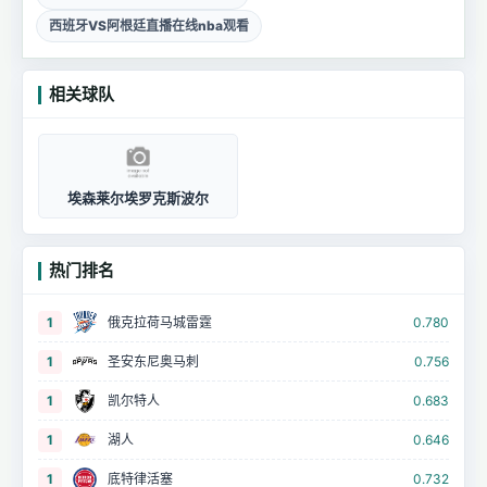
西班牙VS阿根廷直播在线nba观看
相关球队
埃森莱尔埃罗克斯波尔
热门排名
1
俄克拉荷马城雷霆
0.780
1
圣安东尼奥马刺
0.756
1
凯尔特人
0.683
1
湖人
0.646
1
底特律活塞
0.732