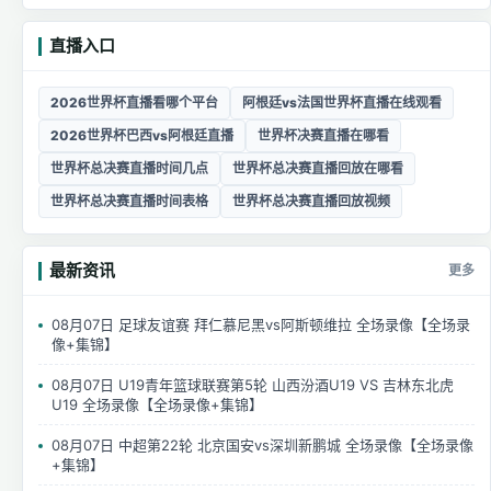
直播入口
2026世界杯直播看哪个平台
阿根廷vs法国世界杯直播在线观看
2026世界杯巴西vs阿根廷直播
世界杯决赛直播在哪看
世界杯总决赛直播时间几点
世界杯总决赛直播回放在哪看
世界杯总决赛直播时间表格
世界杯总决赛直播回放视频
最新资讯
更多
08月07日 足球友谊赛 拜仁慕尼黑vs阿斯顿维拉 全场录像【全场录
像+集锦】
08月07日 U19青年篮球联赛第5轮 山西汾酒U19 VS 吉林东北虎
U19 全场录像【全场录像+集锦】
08月07日 中超第22轮 北京国安vs深圳新鹏城 全场录像【全场录像
+集锦】