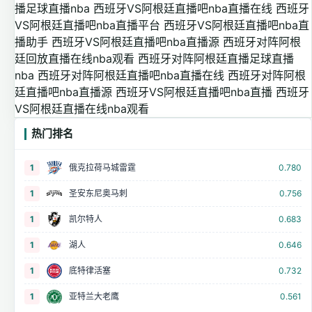
播足球直播nba
西班牙VS阿根廷直播吧nba直播在线
西班牙
VS阿根廷直播吧nba直播平台
西班牙VS阿根廷直播吧nba直
播助手
西班牙VS阿根廷直播吧nba直播源
西班牙对阵阿根
廷回放直播在线nba观看
西班牙对阵阿根廷直播足球直播
nba
西班牙对阵阿根廷直播吧nba直播在线
西班牙对阵阿根
廷直播吧nba直播源
西班牙VS阿根廷直播吧nba直播
西班牙
VS阿根廷直播在线nba观看
热门排名
1
俄克拉荷马城雷霆
0.780
1
圣安东尼奥马刺
0.756
1
凯尔特人
0.683
1
湖人
0.646
1
底特律活塞
0.732
1
亚特兰大老鹰
0.561