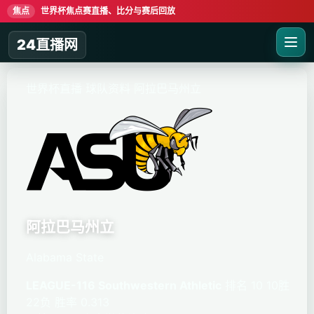
焦点
世界杯焦点赛直播、比分与赛后回放
24直播网
世界杯直播
球队资料
阿拉巴马州立
阿拉巴马州立
Alabama State
LEAGUE-116 Southwestern Athletic
排名 10
10胜
22负
胜率 0.313