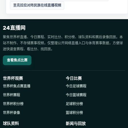
圣克拉拉对阵民族在线直播视频
24直播网
聚焦世界杯直播、今日赛程、实时比分、积分榜、球队资料和赛后录像回放。本
站不制作、不存储赛事视频，仅整理公开网络直播入口与体育赛事数据，方便球
迷快速查赛程、看比分、找回放。
查看焦点比赛
世界杯观赛
今日比赛
世界杯焦点赛直播
今日足球赛程
世界杯赛程
今日篮球赛程
世界杯积分榜
足球积分榜
世界杯录像
篮球积分榜
球队资料
新闻与回放