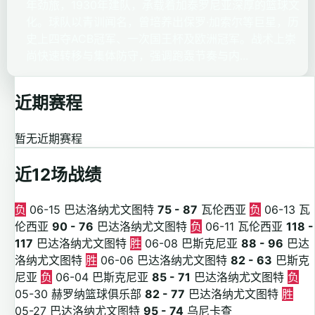
年劲旅，1930年建队，承载着加泰罗尼亚深厚的篮球文
化。球队以青训闻名，曾培养出保罗·加索尔等巨星，历
史上四夺ACB冠军、一次国王杯及欧洲冠军。战术上崇
尚快速转移与集体防守，强调跑轰节奏与内...
近期赛程
暂无近期赛程
近12场战绩
负
06-15
巴达洛纳尤文图特
75 - 87
瓦伦西亚
负
06-13
瓦
伦西亚
90 - 76
巴达洛纳尤文图特
负
06-11
瓦伦西亚
118 -
117
巴达洛纳尤文图特
胜
06-08
巴斯克尼亚
88 - 96
巴达
洛纳尤文图特
胜
06-06
巴达洛纳尤文图特
82 - 63
巴斯克
尼亚
负
06-04
巴斯克尼亚
85 - 71
巴达洛纳尤文图特
负
05-30
赫罗纳篮球俱乐部
82 - 77
巴达洛纳尤文图特
胜
05-27
巴达洛纳尤文图特
95 - 74
乌尼卡查