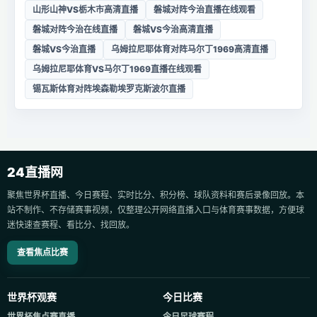
山形山神VS栃木市高清直播
磐城对阵今治直播在线观看
磐城对阵今治在线直播
磐城VS今治高清直播
磐城VS今治直播
乌姆拉尼耶体育对阵马尔丁1969高清直播
乌姆拉尼耶体育VS马尔丁1969直播在线观看
锡瓦斯体育对阵埃森勒埃罗克斯波尔直播
24直播网
聚焦世界杯直播、今日赛程、实时比分、积分榜、球队资料和赛后录像回放。本
站不制作、不存储赛事视频，仅整理公开网络直播入口与体育赛事数据，方便球
迷快速查赛程、看比分、找回放。
查看焦点比赛
世界杯观赛
今日比赛
世界杯焦点赛直播
今日足球赛程