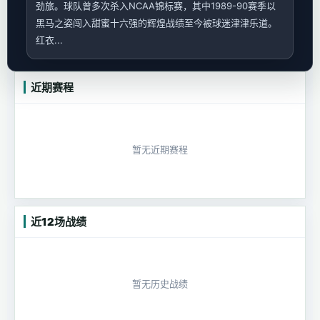
劲旅。球队曾多次杀入NCAA锦标赛，其中1989-90赛季以
黑马之姿闯入甜蜜十六强的辉煌战绩至今被球迷津津乐道。
红衣...
近期赛程
暂无近期赛程
近12场战绩
暂无历史战绩