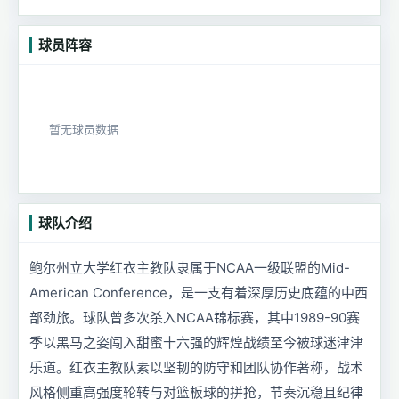
球员阵容
暂无球员数据
球队介绍
鲍尔州立大学红衣主教队隶属于NCAA一级联盟的Mid-
American Conference，是一支有着深厚历史底蕴的中西
部劲旅。球队曾多次杀入NCAA锦标赛，其中1989-90赛
季以黑马之姿闯入甜蜜十六强的辉煌战绩至今被球迷津津
乐道。红衣主教队素以坚韧的防守和团队协作著称，战术
风格侧重高强度轮转与对篮板球的拼抢，节奏沉稳且纪律