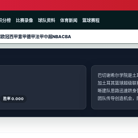
积分榜
比赛录像
球队资料
体育新闻
篮球赛程
超
欧冠
西甲
意甲
德甲
法甲
中超
NBA
CBA
巴切谢希尔学院是土
加土耳其篮球超级联
晰建队思路迅速跻身
团队传导创造机会，防
胜率 0.000