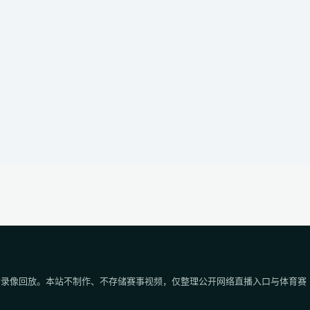
后录像回放。本站不制作、不存储赛事视频，仅整理公开网络直播入口与体育赛