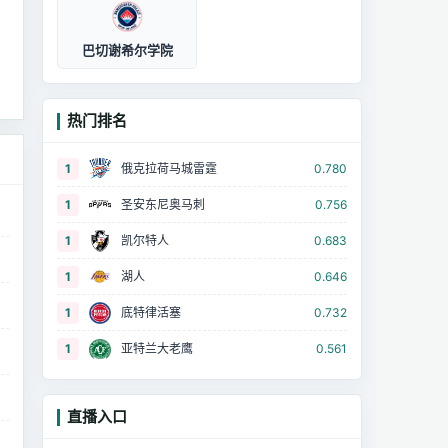
巴切谢希尔学院
热门排名
1
俄克拉荷马城雷霆
0.780
1
圣安东尼奥马刺
0.756
1
凯尔特人
0.683
1
湖人
0.646
1
底特律活塞
0.732
1
亚特兰大老鹰
0.561
直播入口