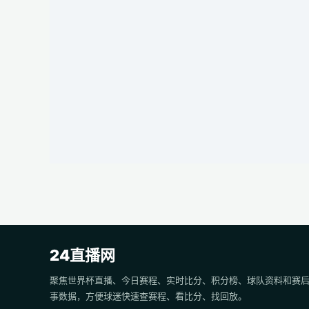
24直播网
聚焦世界杯直播、今日赛程、实时比分、积分榜、球队资料和赛
事数据，方便球迷快速查赛程、看比分、找回放。