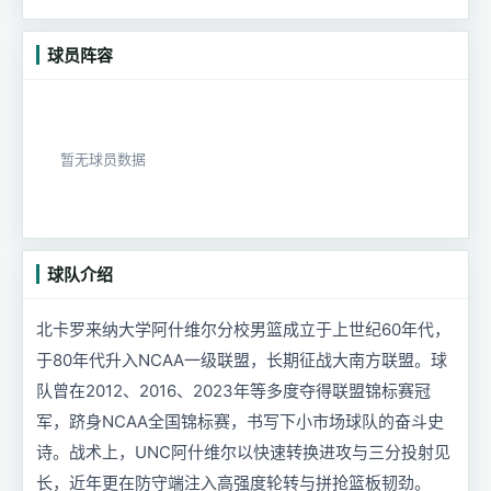
球员阵容
暂无球员数据
球队介绍
北卡罗来纳大学阿什维尔分校男篮成立于上世纪60年代，
于80年代升入NCAA一级联盟，长期征战大南方联盟。球
队曾在2012、2016、2023年等多度夺得联盟锦标赛冠
军，跻身NCAA全国锦标赛，书写下小市场球队的奋斗史
诗。战术上，UNC阿什维尔以快速转换进攻与三分投射见
长，近年更在防守端注入高强度轮转与拼抢篮板韧劲。