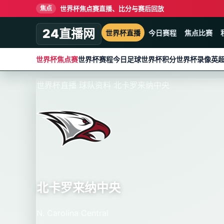
世界杯焦点赛直播、比分与赛后回放
焦点
24直播网
世界杯直播
今日赛程
焦点比赛
世界杯焦点赛
世界杯赛程
今日足球
世界杯积分
世界杯录像
英
世界杯直播
球队资料
北卡罗来纳中央
北卡罗来纳中央
N. Carolina Central