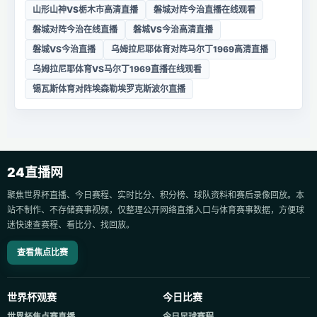
山形山神VS栃木市高清直播
磐城对阵今治直播在线观看
磐城对阵今治在线直播
磐城VS今治高清直播
磐城VS今治直播
乌姆拉尼耶体育对阵马尔丁1969高清直播
乌姆拉尼耶体育VS马尔丁1969直播在线观看
锡瓦斯体育对阵埃森勒埃罗克斯波尔直播
24直播网
聚焦世界杯直播、今日赛程、实时比分、积分榜、球队资料和赛后录像回放。本
站不制作、不存储赛事视频，仅整理公开网络直播入口与体育赛事数据，方便球
迷快速查赛程、看比分、找回放。
查看焦点比赛
世界杯观赛
今日比赛
世界杯焦点赛直播
今日足球赛程