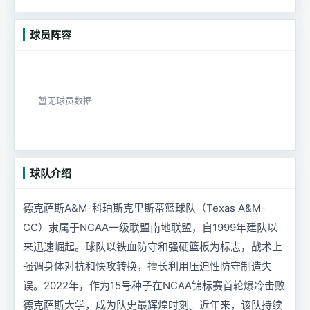
球员阵容
暂无球员数据
球队介绍
德克萨斯A&M-科珀斯克里斯蒂篮球队（Texas A&M-
CC）隶属于NCAA一级联盟南地联盟，自1999年建队以
来迅速崛起。球队以铁血防守和强硬篮板为标志，战术上
强调身体对抗和快攻转换，擅长利用压迫性防守制造失
误。2022年，作为15号种子在NCAA锦标赛首轮爆冷击败
德克萨斯大学，成为队史最辉煌时刻。近年来，该队持续