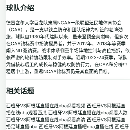
球队介绍
德雷塞尔大学巨龙队隶属NCAA一级联盟殖民地体育协会
（CAA），是一支以铁血防守和团队纪律为标签的老牌劲
旅。球队自1930年代建队以来，虽未登顶全美巅峰，但多次
在CAA锦标赛中扮演搅局者，并于2012年、2018年等赛季
闯入NIT邀请赛。战术体系侧重半场阵地控制与高位挡拆，依
赖严密的轮转协防限制对手效率。近期2023-24赛季，球队
凭借核心后卫的成长与稳健的攻防执行力，在CAA积分榜中
稳居中上游，重返NCAA锦标赛仍是其直面的目标。
相关话题
西班牙VS阿根廷直播在线nba观看视频
西班牙VS阿根廷直
播在线nba观看西瓜
西班牙VS阿根廷直播在线nba观看人数
西班牙VS阿根廷直播在线nba观看高清
西班牙VS阿根廷直
播足球直播nba
西班牙VS阿根廷直播吧nba直播在线
西班牙