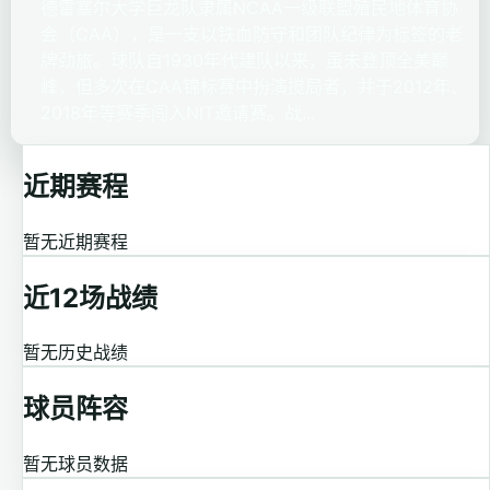
德雷塞尔大学巨龙队隶属NCAA一级联盟殖民地体育协
会（CAA），是一支以铁血防守和团队纪律为标签的老
牌劲旅。球队自1930年代建队以来，虽未登顶全美巅
峰，但多次在CAA锦标赛中扮演搅局者，并于2012年、
2018年等赛季闯入NIT邀请赛。战...
近期赛程
暂无近期赛程
近12场战绩
暂无历史战绩
球员阵容
暂无球员数据