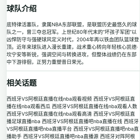
球队介绍
底特律活塞队，隶属NBA东部联盟，是联盟历史最悠久的球
队之一，曾三夺总冠军。上世纪80年代末的“坏孩子军团”以
凶悍防守与强硬球风定义时代，2004年再以铁血团队篮球登
顶。近年来球队进入漫长重建，战术重心转向年轻核心凯德·
坎宁安等新锐，强调空间与转换进攻，但整体战绩仍在东部
中下游徘徊，正努力重塑昔日荣光。
相关话题
西班牙VS阿根廷直播在线nba观看视频
西班牙VS阿根廷直
播在线nba观看西瓜
西班牙VS阿根廷直播在线nba观看人数
西班牙VS阿根廷直播在线nba观看高清
西班牙VS阿根廷直
播足球直播nba
西班牙VS阿根廷直播吧nba直播在线
西班牙
VS阿根廷直播吧nba直播平台
西班牙VS阿根廷直播吧nba直
播助手
西班牙VS阿根廷直播吧nba直播源
西班牙对阵阿根