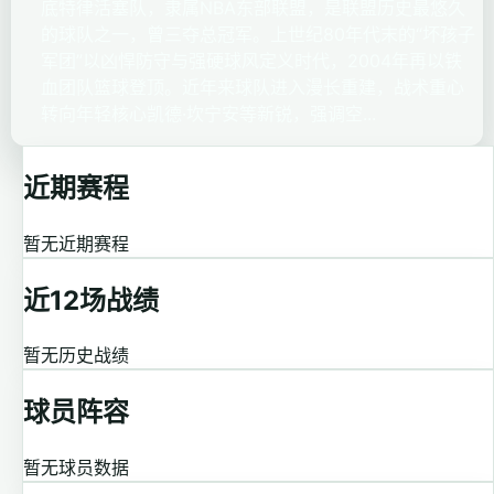
底特律活塞队，隶属NBA东部联盟，是联盟历史最悠久
的球队之一，曾三夺总冠军。上世纪80年代末的“坏孩子
军团”以凶悍防守与强硬球风定义时代，2004年再以铁
血团队篮球登顶。近年来球队进入漫长重建，战术重心
转向年轻核心凯德·坎宁安等新锐，强调空...
近期赛程
暂无近期赛程
近12场战绩
暂无历史战绩
球员阵容
暂无球员数据