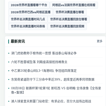
2026世界杯直播看哪个平台
阿根廷vs法国世界杯直播在线观看
2026世界杯巴西vs阿根廷直播
世界杯决赛直播在哪看
世界杯总决赛直播时间几点
世界杯总决赛直播回放在哪看
世界杯总决赛直播时间表格
世界杯总决赛直播回放视频
最新资讯
更多
津门虎助教称于根伟统一思想 客战泰山每球必争
六轮不胜蓉城坠落 刘殿座高接抵挡难救主
中乙第20轮泰山B队3-1海港B队 争冠组四席落定
东契奇紧逼防守下三分命中率近39%，超库里近两季同项数据
08月08日 联赛杯第1轮第1轮 斯旺西 VS 伯明翰 全场录像【全场录
像+集锦】
湖人球星里夫斯厦门站收官：有求必应，百分大战场边观战