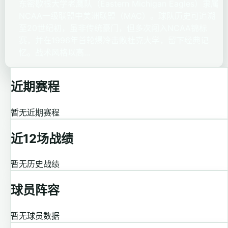
东密歇根大学老鹰队（Eastern Michigan Eagles）隶属
NCAA一级联盟中美洲联盟（MAC）。球队历史可追溯
至20世纪初，虽非传统豪门，但多次闯入NCAA锦标
赛，并在1996年首轮爆冷击败杜克大学，留下经典记
忆。战术风格以高...
近期赛程
暂无近期赛程
近12场战绩
暂无历史战绩
球员阵容
暂无球员数据