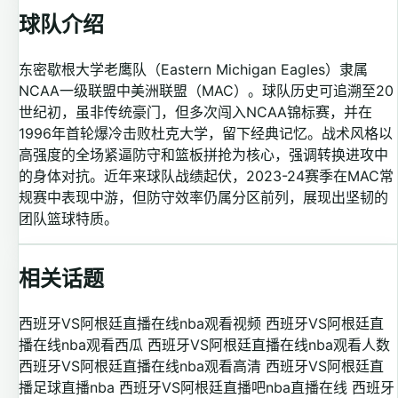
球队介绍
东密歇根大学老鹰队（Eastern Michigan Eagles）隶属
NCAA一级联盟中美洲联盟（MAC）。球队历史可追溯至20
世纪初，虽非传统豪门，但多次闯入NCAA锦标赛，并在
1996年首轮爆冷击败杜克大学，留下经典记忆。战术风格以
高强度的全场紧逼防守和篮板拼抢为核心，强调转换进攻中
的身体对抗。近年来球队战绩起伏，2023-24赛季在MAC常
规赛中表现中游，但防守效率仍属分区前列，展现出坚韧的
团队篮球特质。
相关话题
西班牙VS阿根廷直播在线nba观看视频
西班牙VS阿根廷直
播在线nba观看西瓜
西班牙VS阿根廷直播在线nba观看人数
西班牙VS阿根廷直播在线nba观看高清
西班牙VS阿根廷直
播足球直播nba
西班牙VS阿根廷直播吧nba直播在线
西班牙