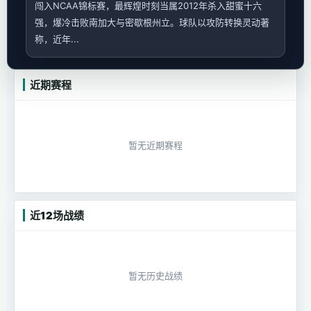
闯入NCAA锦标赛，最辉煌时刻当属2012年杀入甜蜜十六
强，爆冷击败南加大与密歇根州立。球队以攻防转换灵动著
称，近年...
近期赛程
暂无近期赛程
近12场战绩
暂无历史战绩