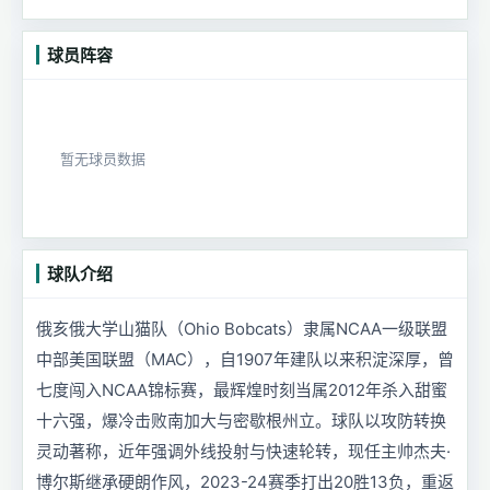
球员阵容
暂无球员数据
球队介绍
俄亥俄大学山猫队（Ohio Bobcats）隶属NCAA一级联盟
中部美国联盟（MAC），自1907年建队以来积淀深厚，曾
七度闯入NCAA锦标赛，最辉煌时刻当属2012年杀入甜蜜
十六强，爆冷击败南加大与密歇根州立。球队以攻防转换
灵动著称，近年强调外线投射与快速轮转，现任主帅杰夫·
博尔斯继承硬朗作风，2023-24赛季打出20胜13负，重返