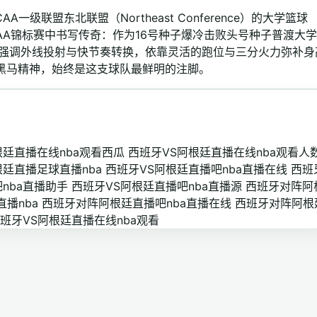
NCAA一级联盟东北联盟（Northeast Conference）的大学篮球
AA锦标赛中书写传奇：作为16号种子爆冷击败头号种子普渡大
风格强调外线投射与快节奏转换，依靠灵活的跑位与三分火力弥补身
黑马精神，始终是这支球队最鲜明的注脚。
根廷直播在线nba观看西瓜
西班牙VS阿根廷直播在线nba观看人
根廷直播足球直播nba
西班牙VS阿根廷直播吧nba直播在线
西班
nba直播助手
西班牙VS阿根廷直播吧nba直播源
西班牙对阵阿
播nba
西班牙对阵阿根廷直播吧nba直播在线
西班牙对阵阿根
班牙VS阿根廷直播在线nba观看