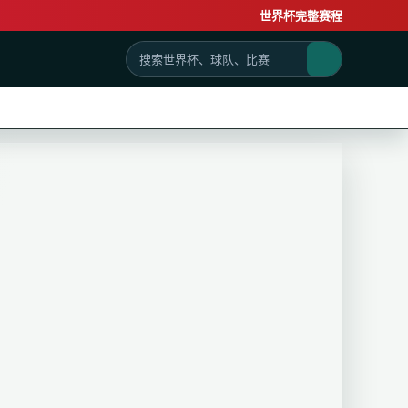
世界杯完整赛程