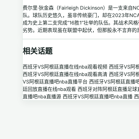
费尔里·狄金森（Fairleigh Dickinson）是一支来自
队。球队历史悠久，虽非传统豪门，却在2023年NC
成为史上第二支完成“16胜1”壮举的队伍。其战术
劣势。近期表现虽在联盟中起伏，但那股永不言弃的
相关话题
西班牙VS阿根廷直播在线nba观看视频
西班牙VS阿
西班牙VS阿根廷直播在线nba观看高清
西班牙VS阿
VS阿根廷直播吧nba直播平台
西班牙VS阿根廷直播吧
廷回放直播在线nba观看
西班牙对阵阿根廷直播足球直
直播吧nba直播源
西班牙VS阿根廷直播吧nba直播
西