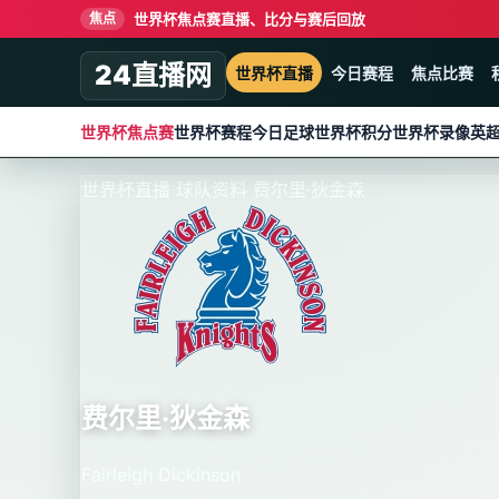
世界杯焦点赛直播、比分与赛后回放
焦点
24直播网
世界杯直播
今日赛程
焦点比赛
世界杯焦点赛
世界杯赛程
今日足球
世界杯积分
世界杯录像
英
世界杯直播
球队资料
费尔里·狄金森
费尔里·狄金森
Fairleigh Dickinson