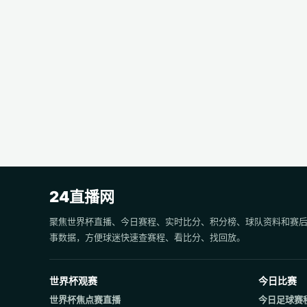
24直播网
聚焦世界杯直播、今日赛程、实时比分、积分榜、球队资料和赛
事数据，方便球迷快速查赛程、看比分、找回放。
世界杯观赛
今日比赛
世界杯焦点赛直播
今日足球赛