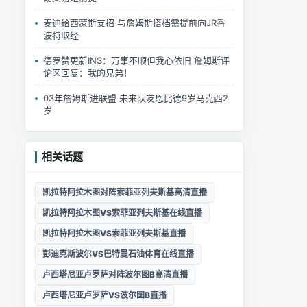
麦迪给西蒙斯支招 与詹姆斯搭档需提前向JR香
波特取经
德罗赞更新INS：万事不顺但我心依旧 詹姆斯评
论区回复：我的兄弟！
03年詹姆斯进联盟 未来队友恩比德9岁马克西2
岁
相关话题
凯拉特阿拉木图对阵索菲亚列夫斯基高清直播
凯拉特阿拉木图VS索菲亚列夫斯基在线直播
凯拉特阿拉木图VS索菲亚列夫斯基直播
彭迪克斯波尔VS巴特曼石油体育在线直播
卢西塔尼亚卢罗萨对阵波尔图B高清直播
卢西塔尼亚卢罗萨VS波尔图B直播