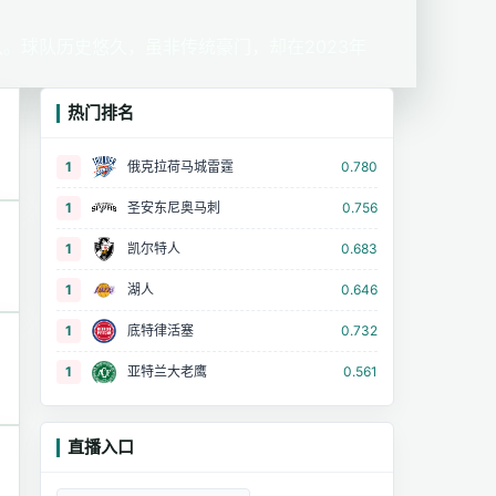
的大学篮球队。球队历史悠久，虽非传统豪门，却在2023年
热门排名
1
俄克拉荷马城雷霆
0.780
1
圣安东尼奥马刺
0.756
1
凯尔特人
0.683
1
湖人
0.646
1
底特律活塞
0.732
1
亚特兰大老鹰
0.561
直播入口