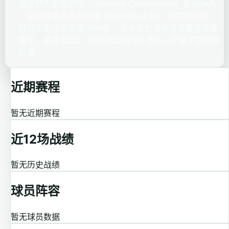
佛蒙特大学猫豹队（Vermont Catamounts）是NCAA
一级联盟美国东部联盟（America East）的传统劲旅。
球队历史可追溯至1900年，近十年七次夺得联盟常规赛
冠军，并在2022、2023和2024年连续三次拿下联盟锦
标赛...
近期赛程
暂无近期赛程
近12场战绩
暂无历史战绩
球员阵容
暂无球员数据