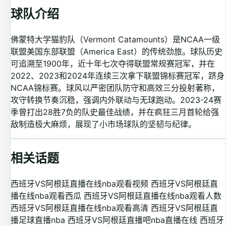
球队介绍
佛蒙特大学猫豹队（Vermont Catamounts）是NCAA一级
联盟美国东部联盟（America East）的传统劲旅。球队历史
可追溯至1900年，近十年七次夺得联盟常规赛冠军，并在
2022、2023和2024年连续三次拿下联盟锦标赛冠军，跻身
NCAA锦标赛。球风以严密团队防守和高效三分投射著称，
攻守转换节奏沉稳，强调内外联动与无球跑动。2023-24赛
季曾打出28胜7负的队史最佳战绩，并在疯狂三月首轮给强
敌制造极大麻烦，展现了小市场球队的坚韧与纪律。
相关话题
西班牙VS阿根廷直播在线nba观看视频
西班牙VS阿根廷直
播在线nba观看西瓜
西班牙VS阿根廷直播在线nba观看人数
西班牙VS阿根廷直播在线nba观看高清
西班牙VS阿根廷直
播足球直播nba
西班牙VS阿根廷直播吧nba直播在线
西班牙