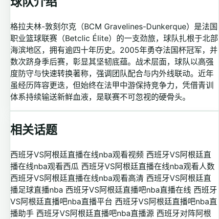
球队介绍
格拉夫林-敦刻尔克（BCM Gravelines-Dunkerque）是法国
职业篮球联赛（Betclic Élite）的一支劲旅，球队扎根于北部
海滨地区，拥有逾四十年历史。2005年勇夺法国杯冠军，并
数次跻身季后赛，彰显其坚韧底蕴。战术层面，球队以高强
度防守与快速转换著称，强调团队配合与内外线联动。近年
虽经历阵容更迭，但始终在法甲中游保持竞争力，凭借青训
体系持续输送新鲜血液，是联赛不可忽视的硬骨头。
相关话题
西班牙VS阿根廷直播在线nba观看视频
西班牙VS阿根廷直
播在线nba观看西瓜
西班牙VS阿根廷直播在线nba观看人数
西班牙VS阿根廷直播在线nba观看高清
西班牙VS阿根廷直
播足球直播nba
西班牙VS阿根廷直播吧nba直播在线
西班牙
VS阿根廷直播吧nba直播平台
西班牙VS阿根廷直播吧nba直
播助手
西班牙VS阿根廷直播吧nba直播源
西班牙对阵阿根