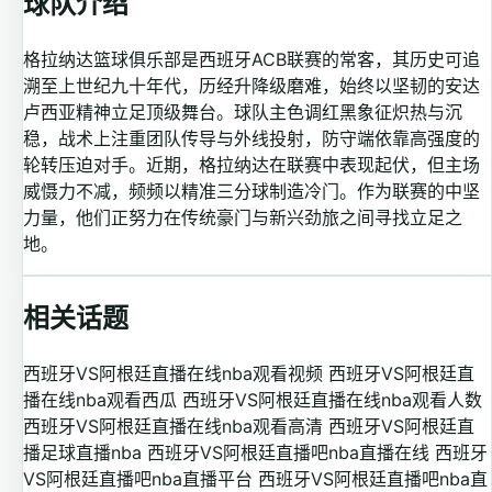
球队介绍
格拉纳达篮球俱乐部是西班牙ACB联赛的常客，其历史可追
溯至上世纪九十年代，历经升降级磨难，始终以坚韧的安达
卢西亚精神立足顶级舞台。球队主色调红黑象征炽热与沉
稳，战术上注重团队传导与外线投射，防守端依靠高强度的
轮转压迫对手。近期，格拉纳达在联赛中表现起伏，但主场
威慑力不减，频频以精准三分球制造冷门。作为联赛的中坚
力量，他们正努力在传统豪门与新兴劲旅之间寻找立足之
地。
相关话题
西班牙VS阿根廷直播在线nba观看视频
西班牙VS阿根廷直
播在线nba观看西瓜
西班牙VS阿根廷直播在线nba观看人数
西班牙VS阿根廷直播在线nba观看高清
西班牙VS阿根廷直
播足球直播nba
西班牙VS阿根廷直播吧nba直播在线
西班牙
VS阿根廷直播吧nba直播平台
西班牙VS阿根廷直播吧nba直