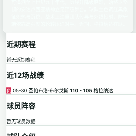
可追溯至上世纪九十年代，历经升降级磨难，始终以坚
韧的安达卢西亚精神立足顶级舞台。球队主色调红黑象
征炽热与沉稳，战术上注重团队传导与外线投射，防守
端依靠高强度的轮转压迫对手。近期，格拉纳达在联...
近期赛程
暂无近期赛程
近12场战绩
负
05-30
圣帕布洛·布尔戈斯
110 - 105
格拉纳达
球员阵容
暂无球员数据