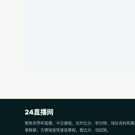
24直播网
聚焦世界杯直播、今日赛程、实时比分、积分榜、球队资料和赛
事数据，方便球迷快速查赛程、看比分、找回放。