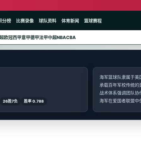
积分榜
比赛录像
球队资料
体育新闻
篮球赛程
超
欧冠
西甲
意甲
德甲
法甲
中超
NBA
CBA
海军篮球队隶属于美
承载百年军校传统的
战术体系强调团队协
海军在爱国者联盟中保
26胜7负
胜率 0.788