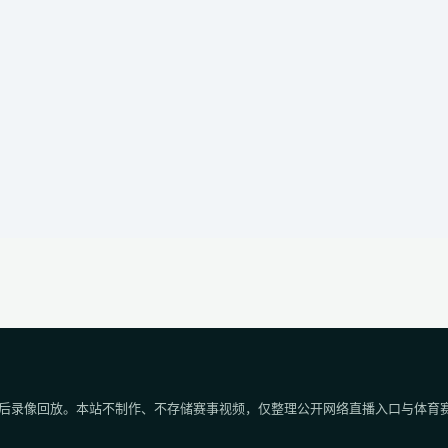
后录像回放。本站不制作、不存储赛事视频，仅整理公开网络直播入口与体育