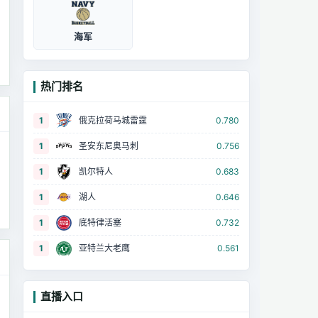
海军
热门排名
1
俄克拉荷马城雷霆
0.780
1
圣安东尼奥马刺
0.756
1
凯尔特人
0.683
1
湖人
0.646
1
底特律活塞
0.732
1
亚特兰大老鹰
0.561
直播入口