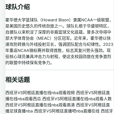
球队介绍
霍华德大学篮球队（Howard Bison）隶属NCAA一级联盟，
是美国历史悠久的传统劲旅之一。球队扎根于华盛顿特区，
自建队以来积淀了深厚的非裔篮球文化底蕴，曾多次夺得中
部大学体育协会（MEAC）分区冠军。近年来，霍华德以快
速攻防转换与外线投射见长，强调团队配合与纪律性。2023
年重返NCAA锦标赛并取得首胜，标志其复兴势头强劲。现
役核心球员兼具冲击力与射程，使这支校园劲旅在竞争激烈
的联盟中持续保有竞争力。
相关话题
西班牙VS阿根廷直播在线nba观看视频
西班牙VS阿根廷直
播在线nba观看西瓜
西班牙VS阿根廷直播在线nba观看人数
西班牙VS阿根廷直播在线nba观看高清
西班牙VS阿根廷直
播足球直播nba
西班牙VS阿根廷直播吧nba直播在线
西班牙