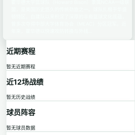
霍华德大学篮球队（Howard Bison）隶属NCAA一级联
盟，是美国历史悠久的传统劲旅之一。球队扎根于华盛
顿特区，自建队以来积淀了深厚的非裔篮球文化底蕴，
曾多次夺得中部大学体育协会（MEAC）分区冠军。近
年来，霍华德以快速攻防转换与外线...
近期赛程
暂无近期赛程
近12场战绩
暂无历史战绩
球员阵容
暂无球员数据