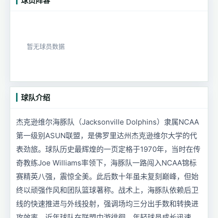
球员阵容
暂无球员数据
球队介绍
杰克逊维尔海豚队（Jacksonville Dolphins）隶属NCAA
第一级别ASUN联盟，是佛罗里达州杰克逊维尔大学的代
表劲旅。球队历史最辉煌的一页定格于1970年，当时在传
奇教练Joe Williams率领下，海豚队一路闯入NCAA锦标
赛精英八强，震惊全美。此后数十年虽未复刻巅峰，但始
终以顽强作风和团队篮球著称。战术上，海豚队依赖后卫
线的快速推进与外线投射，强调场均三分出手数和转换进
攻效率。近年球队在联盟中游徘徊，年轻球员成长迅速，