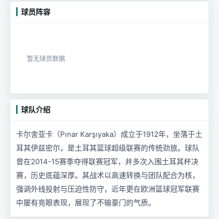
球员阵容
暂无球员数据
球队介绍
卡尔舍亚卡（Pınar Karşıyaka）成立于1912年，坐落于土
耳其伊兹密尔，是土耳其篮球超级联赛的传统劲旅。球队
曾在2014-15赛季夺得联赛冠军，并多次入围土耳其杯决
赛，历史底蕴深厚。其战术以高速转换与团队配合为核，
强调外线投射与压迫性防守，近年更在欧洲篮球冠军联赛
中屡有亮眼表现，展现了不输豪门的气质。