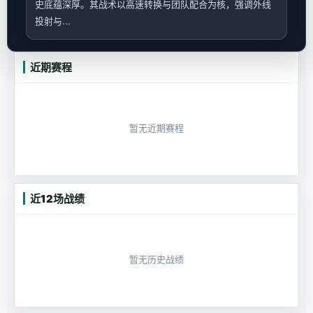
史底蕴深厚。其战术以高速转换与团队配合为核，强调外线
投射与...
近期赛程
暂无近期赛程
近12场战绩
暂无历史战绩