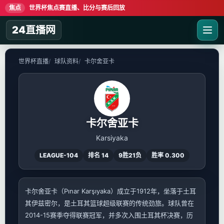
焦点
世界杯焦点赛直播、比分与赛后回放
24直播网
世界杯直播
球队资料
卡尔舍亚卡
卡尔舍亚卡
Karsiyaka
LEAGUE-104
排名 14
9胜21负
胜率 0.300
卡尔舍亚卡（Pınar Karşıyaka）成立于1912年，坐落于土耳
其伊兹密尔，是土耳其篮球超级联赛的传统劲旅。球队曾在
2014-15赛季夺得联赛冠军，并多次入围土耳其杯决赛，历