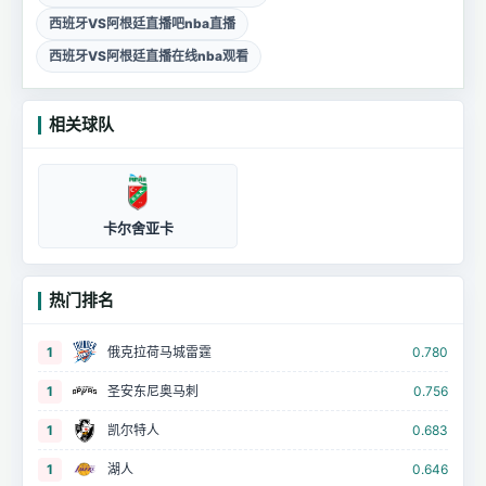
西班牙VS阿根廷直播吧nba直播
西班牙VS阿根廷直播在线nba观看
相关球队
卡尔舍亚卡
热门排名
1
俄克拉荷马城雷霆
0.780
1
圣安东尼奥马刺
0.756
1
凯尔特人
0.683
1
湖人
0.646