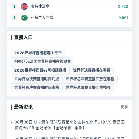
1
底特律活塞
0.732
1
亚特兰大老鹰
0.561
直播入口
2026世界杯直播看哪个平台
阿根廷vs法国世界杯直播在线观看
2026世界杯巴西vs阿根廷直播
世界杯决赛直播在哪看
世界杯总决赛直播时间几点
世界杯总决赛直播回放在哪看
世界杯总决赛直播时间表格
世界杯总决赛直播回放视频
最新资讯
更多
08月06日 U19青年篮球联赛第4轮 吉林东北虎U19 VS 青岛国
信海天U19 全场录像【全场录像+集锦】