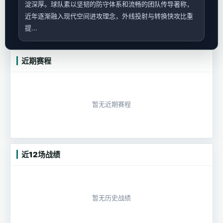
淀深厚。球队素以坚韧的防守体系和流畅的团队传导著称，
近年逐渐融入现代空间进攻理念，外线投射与转换快攻比重
提...
近期赛程
暂无近期赛程
近12场战绩
暂无历史战绩