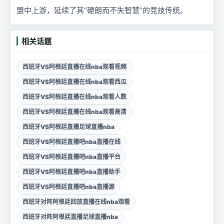
盟中上游，延续了其“硬朗而不失智慧”的竞技传统。
相关话题
西班牙VS阿根廷直播在线nba观看视频
西班牙VS阿根廷直播在线nba观看西瓜
西班牙VS阿根廷直播在线nba观看人数
西班牙VS阿根廷直播在线nba观看高清
西班牙VS阿根廷直播足球直播nba
西班牙VS阿根廷直播吧nba直播在线
西班牙VS阿根廷直播吧nba直播平台
西班牙VS阿根廷直播吧nba直播助手
西班牙VS阿根廷直播吧nba直播源
西班牙对阵阿根廷回放直播在线nba观看
西班牙对阵阿根廷直播足球直播nba