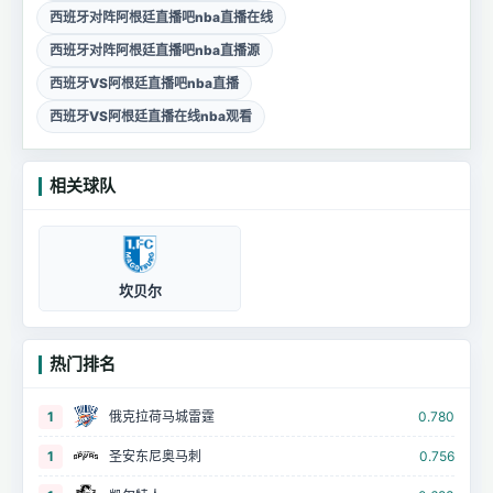
西班牙对阵阿根廷直播吧nba直播在线
西班牙对阵阿根廷直播吧nba直播源
西班牙VS阿根廷直播吧nba直播
西班牙VS阿根廷直播在线nba观看
相关球队
坎贝尔
热门排名
1
俄克拉荷马城雷霆
0.780
1
圣安东尼奥马刺
0.756