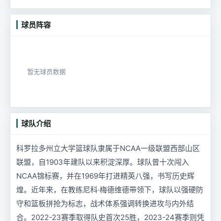
球员阵容
暂无球员数据
球队介绍
科罗拉多州立大学篮球队隶属于NCAA一级联盟西部山区
联盟，自1903年建队以来积淀深厚。球队曾十次闯入
NCAA锦标赛，并在1969年打进精英八强，书写历史辉
煌。近年来，在教练尼科·梅德维德带领下，球队以强硬防
守和篮板拼抢为标志，战术体系强调转换进攻与内外结
合。2022-23赛季取得队史首次25胜，2023-24赛季则凭