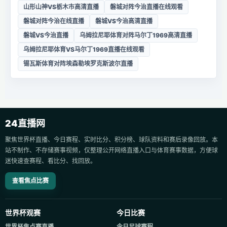
山形山神VS栃木市高清直播
磐城对阵今治直播在线观看
磐城对阵今治在线直播
磐城VS今治高清直播
磐城VS今治直播
乌姆拉尼耶体育对阵马尔丁1969高清直播
乌姆拉尼耶体育VS马尔丁1969直播在线观看
锡瓦斯体育对阵埃森勒埃罗克斯波尔直播
24直播网
聚焦世界杯直播、今日赛程、实时比分、积分榜、球队资料和赛后录像回放。本
站不制作、不存储赛事视频，仅整理公开网络直播入口与体育赛事数据，方便球
迷快速查赛程、看比分、找回放。
查看焦点比赛
世界杯观赛
今日比赛
世界杯焦点赛直播
今日足球赛程