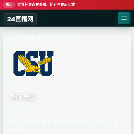
焦点
世界杯焦点赛直播、比分与赛后回放
24直播网
世界杯直播
球队资料
科平州立
科平州立
Coppin State
LEAGUE-116 Mid-东 Athletic
排名 8
8胜23负
胜率
0.258