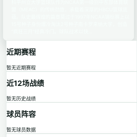
科平州立大学篮球队作为NCAA第一级别中东部体育联
盟（MEAC）的传统劲旅，承载着深厚的HBCU篮球底
蕴。队史最辉煌的篇章莫过于1997年NCAA锦标赛上以
15号种子身份爆冷淘汰2号种子南卡罗来纳大学，创造
“疯狂三月”经典冷门。球队战术以快...
近期赛程
暂无近期赛程
近12场战绩
暂无历史战绩
球员阵容
暂无球员数据