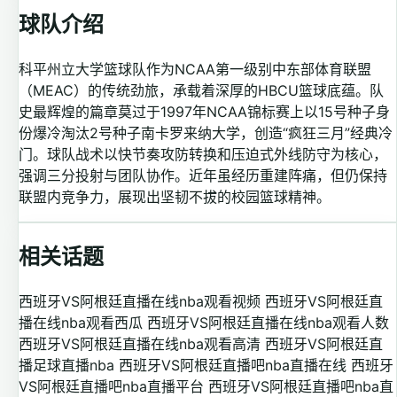
球队介绍
科平州立大学篮球队作为NCAA第一级别中东部体育联盟
（MEAC）的传统劲旅，承载着深厚的HBCU篮球底蕴。队
史最辉煌的篇章莫过于1997年NCAA锦标赛上以15号种子身
份爆冷淘汰2号种子南卡罗来纳大学，创造“疯狂三月”经典冷
门。球队战术以快节奏攻防转换和压迫式外线防守为核心，
强调三分投射与团队协作。近年虽经历重建阵痛，但仍保持
联盟内竞争力，展现出坚韧不拔的校园篮球精神。
相关话题
西班牙VS阿根廷直播在线nba观看视频
西班牙VS阿根廷直
播在线nba观看西瓜
西班牙VS阿根廷直播在线nba观看人数
西班牙VS阿根廷直播在线nba观看高清
西班牙VS阿根廷直
播足球直播nba
西班牙VS阿根廷直播吧nba直播在线
西班牙
VS阿根廷直播吧nba直播平台
西班牙VS阿根廷直播吧nba直