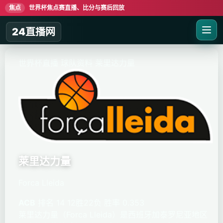
焦点
世界杯焦点赛直播、比分与赛后回放
24直播网
世界杯直播
球队资料
莱里达力量
莱里达力量
Forca Lleida
ACB
排名 14
12胜22负
胜率 0.353
莱里达力量（Forca Lleida）是西班牙加泰罗尼亚地区