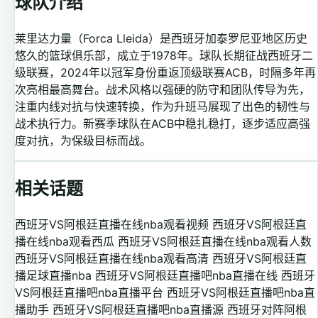
球队介绍
莱里达力量（Forca Lleida）是西班牙加泰罗尼亚地区历史
悠久的篮球俱乐部，成立于1978年。球队长期征战西班牙二
级联赛，2024年以冠军身份重返顶级联赛ACB，时隔多年再
次亮相最高舞台。战术风格以强硬的防守和团队传导为先，
注重内线对抗与快速转换，作为升班马展现了出色的韧性与
战术执行力。新赛季球队在ACB中稳扎稳打，逐步适应高强
度对抗，为保级目标而战。
相关话题
西班牙VS阿根廷直播在线nba观看视频
西班牙VS阿根廷直
播在线nba观看西瓜
西班牙VS阿根廷直播在线nba观看人数
西班牙VS阿根廷直播在线nba观看高清
西班牙VS阿根廷直
播足球直播nba
西班牙VS阿根廷直播吧nba直播在线
西班牙
VS阿根廷直播吧nba直播平台
西班牙VS阿根廷直播吧nba直
播助手
西班牙VS阿根廷直播吧nba直播源
西班牙对阵阿根