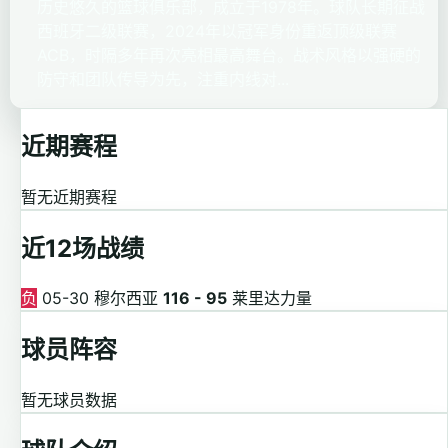
历史悠久的篮球俱乐部，成立于1978年。球队长期征战
西班牙二级联赛，2024年以冠军身份重返顶级联赛
ACB，时隔多年再次亮相最高舞台。战术风格以强硬的
防守和团队传导为先，注重内线对...
近期赛程
暂无近期赛程
近12场战绩
负
05-30
穆尔西亚
116 - 95
莱里达力量
球员阵容
暂无球员数据