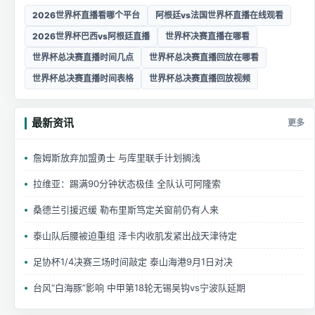
2026世界杯直播看哪个平台
阿根廷vs法国世界杯直播在线观看
2026世界杯巴西vs阿根廷直播
世界杯决赛直播在哪看
世界杯总决赛直播时间几点
世界杯总决赛直播回放在哪看
世界杯总决赛直播时间表格
世界杯总决赛直播回放视频
最新资讯
更多
詹姆斯放弃加盟勇士 与库里联手计划搁浅
拉维亚：踢满90分钟状态极佳 全队认可阿隆索
桑德兰引援迟缓 勒布里斯笃定关窗前仍有人来
泰山队后腰被迫重组 泽卡内收肌发紧出战天津待定
足协杯1/4决赛三场时间敲定 泰山海港9月1日对决
台风“白海豚”影响 中甲第18轮无锡吴钩vs宁波队延期