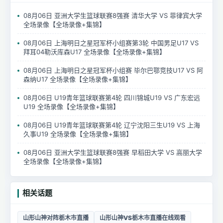
08月06日 亚洲大学生篮球联赛8强赛 清华大学 VS 菲律宾大学
全场录像【全场录像+集锦】
08月06日 上海明日之星冠军杯小组赛第3轮 中国男足U17 VS
拜耳04勒沃库森U17 全场录像【全场录像+集锦】
08月06日 上海明日之星冠军杯小组赛 毕尔巴鄂竞技U17 VS 阿
森纳U17 全场录像【全场录像+集锦】
08月06日 U19青年篮球联赛第4轮 四川锦城U19 VS 广东宏远
U19 全场录像【全场录像+集锦】
08月06日 U19青年篮球联赛第4轮 辽宁沈阳三生U19 VS 上海
久事U19 全场录像【全场录像+集锦】
08月06日 亚洲大学生篮球联赛8强赛 早稻田大学 VS 高丽大学
全场录像【全场录像+集锦】
相关话题
山形山神对阵栃木市直播
山形山神VS栃木市直播在线观看