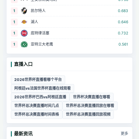
1
凯尔特人
0.683
1
湖人
0.646
1
底特律活塞
0.732
1
亚特兰大老鹰
0.561
直播入口
2026世界杯直播看哪个平台
阿根廷vs法国世界杯直播在线观看
2026世界杯巴西vs阿根廷直播
世界杯决赛直播在哪看
世界杯总决赛直播时间几点
世界杯总决赛直播回放在哪看
世界杯总决赛直播时间表格
世界杯总决赛直播回放视频
最新资讯
更多