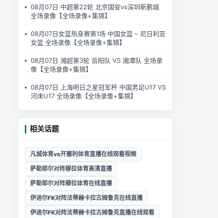
08月07日 中超第22轮 北京国安vs深圳新鹏城
全场录像【全场录像+集锦】
08月07日女篮热身赛第1场 中国女篮 – 尼日利亚
女篮 全场录像【全场录像+集锦】
08月07日 湘超第3轮 岳阳队 VS 湘潭队 全场录
像【全场录像+集锦】
08月07日 上海明日之星冠军杯 中国男足U17 VS
河床U17 全场录像【全场录像+集锦】
相关话题
凡城体育vs开塞利体育直播在线观看视频
萨勒耶尔对阵穆拉体育高清直播
萨勒耶尔对阵穆拉体育在线直播
伊迪尔FK对阵法蒂赫卡拉古姆鲁克在线直播
伊迪尔FK对阵法蒂赫卡拉古姆鲁克直播在线观看