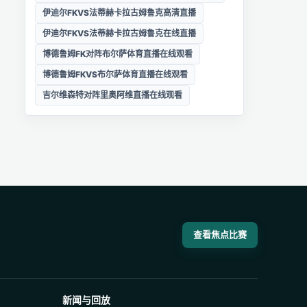
伊迪尔FKVS法蒂赫卡拉古姆鲁克高清直播
伊迪尔FKVS法蒂赫卡拉古姆鲁克在线直播
博德鲁姆FK对阵布尔萨体育直播在线观看
博德鲁姆FKVS布尔萨体育直播在线观看
吉尔维森特对阵里奥阿维直播在线观看
查看焦点比赛
新闻与回放