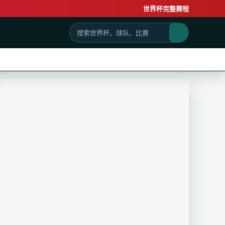
世界杯完整赛程