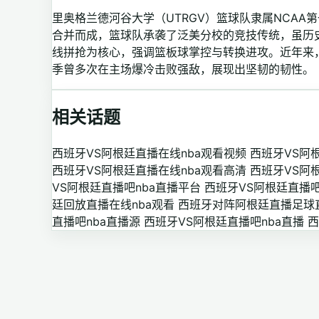
里奥格兰德河谷大学（UTRGV）篮球队隶属NCAA
合并而成，篮球队承袭了泛美分校的竞技传统，虽历
线拼抢为核心，强调篮板球掌控与转换进攻。近年来，
季曾多次在主场爆冷击败强敌，展现出坚韧的韧性。
相关话题
西班牙VS阿根廷直播在线nba观看视频
西班牙VS阿
西班牙VS阿根廷直播在线nba观看高清
西班牙VS阿
VS阿根廷直播吧nba直播平台
西班牙VS阿根廷直播吧
廷回放直播在线nba观看
西班牙对阵阿根廷直播足球直
直播吧nba直播源
西班牙VS阿根廷直播吧nba直播
西