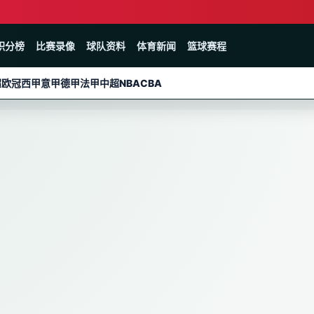
积分榜
比赛录像
球队资料
体育新闻
篮球赛程
超
欧冠
西甲
意甲
德甲
法甲
中超
NBA
CBA