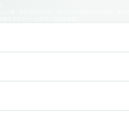
3
CAA第一级别太阳带联盟。球队历史可追溯至20世纪初，曾多次闯
魔鬼主场之一。近年来，球队虽未重...