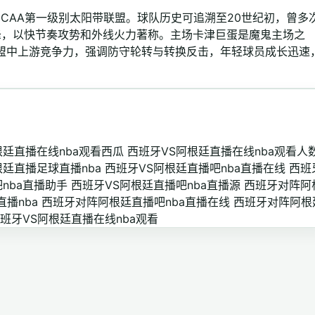
NCAA第一级别太阳带联盟。球队历史可追溯至20世纪初，曾多
巅峰，以快节奏攻势和外线火力著称。主场卡津巨蛋是魔鬼主场之
盟中上游竞争力，强调防守轮转与转换反击，年轻球员成长迅速
根廷直播在线nba观看西瓜
西班牙VS阿根廷直播在线nba观看人
根廷直播足球直播nba
西班牙VS阿根廷直播吧nba直播在线
西班
nba直播助手
西班牙VS阿根廷直播吧nba直播源
西班牙对阵阿
播nba
西班牙对阵阿根廷直播吧nba直播在线
西班牙对阵阿根
班牙VS阿根廷直播在线nba观看