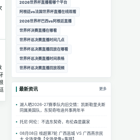
2026世界杯直播看哪个平台
次
阿根廷vs法国世界杯直播在线观看
2026世界杯巴西vs阿根廷直播
，
世界杯决赛直播在哪看
世界杯总决赛直播时间几点
世界杯总决赛直播回放在哪看
世界杯总决赛直播时间表格
数
世界杯总决赛直播回放视频
牙
根
最新资讯
更多
廷
湖人晒2026-27赛季队内旧交情：凯斯勒里夫斯
同属美国队，东契奇哈迪共事两年半
托尼·阿伦：不选东契奇，布伦森是赢家
08月08日 桂超第7轮 广西邕城 VS 广西燕京民
大 全场录像【全场录像+集锦】