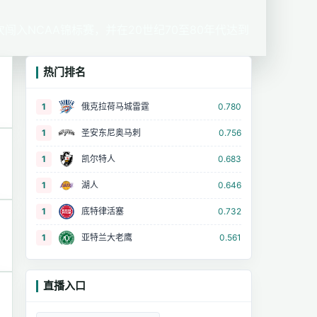
入NCAA锦标赛，并在20世纪70至80年代达到
热门排名
1
俄克拉荷马城雷霆
0.780
1
圣安东尼奥马刺
0.756
1
凯尔特人
0.683
1
湖人
0.646
1
底特律活塞
0.732
1
亚特兰大老鹰
0.561
直播入口