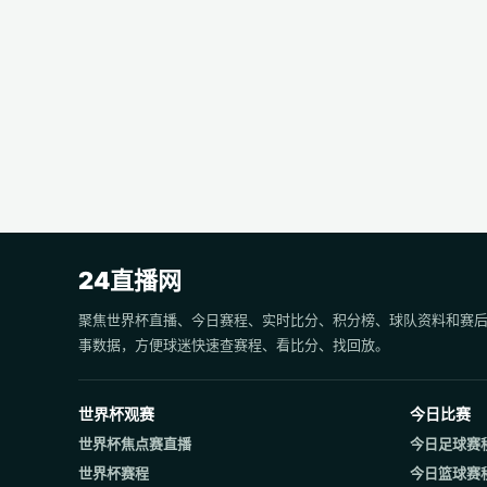
24直播网
聚焦世界杯直播、今日赛程、实时比分、积分榜、球队资料和赛
事数据，方便球迷快速查赛程、看比分、找回放。
世界杯观赛
今日比赛
世界杯焦点赛直播
今日足球赛
世界杯赛程
今日篮球赛