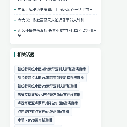
弗莱：库里历史第四后卫 魔术师乔丹科比前三
金大仪：抱歉高温天未给远征军带来胜利
两名外援拉伤离场 长春亚泰客场1比2不敌苏州东
吴
相关话题
凯拉特阿拉木图对阵索菲亚列夫斯基高清直播
凯拉特阿拉木图VS索菲亚列夫斯基在线直播
凯拉特阿拉木图VS索菲亚列夫斯基直播
彭迪克斯波尔VS巴特曼石油体育在线直播
卢西塔尼亚卢罗萨对阵波尔图B高清直播
卢西塔尼亚卢罗萨VS波尔图B直播
本菲卡BVS莱肖斯直播