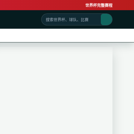
世界杯完整赛程