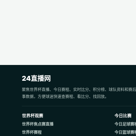
24直播网
聚焦世界杯直播、今日赛程、实时比分、积分榜、球队资料和赛
事数据，方便球迷快速查赛程、看比分、找回放。
世界杯观赛
今日比赛
世界杯焦点赛直播
今日足球赛
世界杯赛程
今日篮球赛