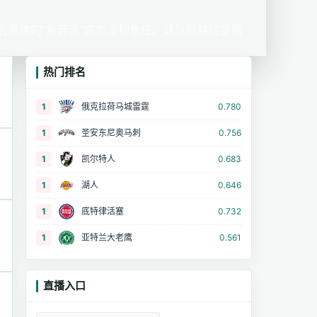
后重建的“复苏者”成为坚韧象征。球队风格注重防
热门排名
1
俄克拉荷马城雷霆
0.780
1
圣安东尼奥马刺
0.756
1
凯尔特人
0.683
1
湖人
0.646
1
底特律活塞
0.732
1
亚特兰大老鹰
0.561
直播入口