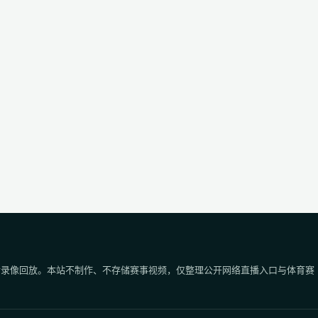
后录像回放。本站不制作、不存储赛事视频，仅整理公开网络直播入口与体育赛