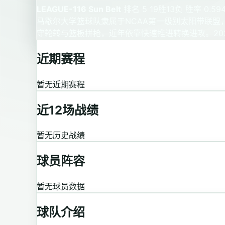
LEAGUE-116 Sun Belt
排名 5
19胜13负
胜率 0.59
马歇尔大学篮球队隶属于NCAA第一级别太阳带联盟
守轮转与篮板拼抢，近年依靠快速推进转换进攻。2023
近期赛程
暂无近期赛程
近12场战绩
暂无历史战绩
球员阵容
暂无球员数据
球队介绍