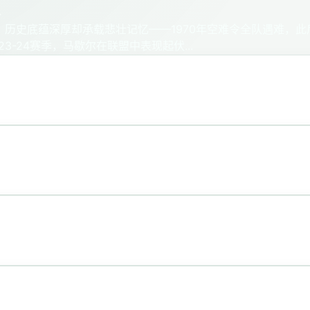
4
，历史底蕴深厚却承载悲壮记忆——1970年空难令全队遇难，此
-24赛季，马歇尔在联盟中表现起伏...