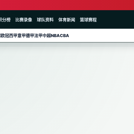
积分榜
比赛录像
球队资料
体育新闻
篮球赛程
超
欧冠
西甲
意甲
德甲
法甲
中超
NBA
CBA