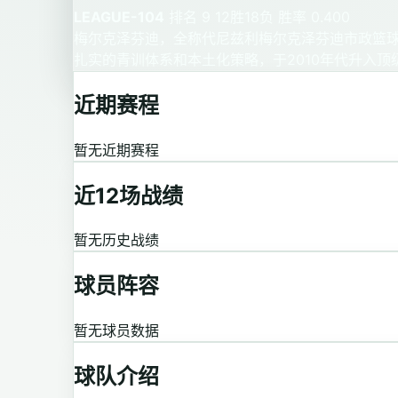
LEAGUE-104
排名 9
12胜18负
胜率 0.400
梅尔克泽芬迪，全称代尼兹利梅尔克泽芬迪市政篮球
扎实的青训体系和本土化策略，于2010年代升入顶
近期赛程
暂无近期赛程
近12场战绩
暂无历史战绩
球员阵容
暂无球员数据
球队介绍