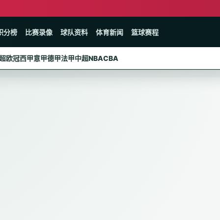
积分榜
比赛录像
球队资料
体育新闻
篮球赛程
超
欧冠
西甲
意甲
德甲
法甲
中超
NBA
CBA