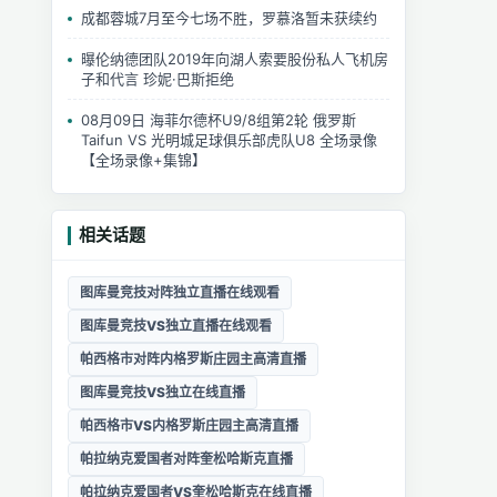
成都蓉城7月至今七场不胜，罗慕洛暂未获续约
曝伦纳德团队2019年向湖人索要股份私人飞机房
子和代言 珍妮·巴斯拒绝
08月09日 海菲尔德杯U9/8组第2轮 俄罗斯
Taifun VS 光明城足球俱乐部虎队U8 全场录像
【全场录像+集锦】
相关话题
图库曼竞技对阵独立直播在线观看
图库曼竞技VS独立直播在线观看
帕西格市对阵内格罗斯庄园主高清直播
图库曼竞技VS独立在线直播
帕西格市VS内格罗斯庄园主高清直播
帕拉纳克爱国者对阵奎松哈斯克直播
帕拉纳克爱国者VS奎松哈斯克在线直播