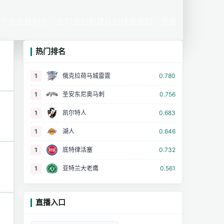
于代尼兹利市，自21世纪初建队后快速崛起，凭借
热门排名
1
俄克拉荷马城雷霆
0.780
1
圣安东尼奥马刺
0.756
1
凯尔特人
0.683
1
湖人
0.646
1
底特律活塞
0.732
1
亚特兰大老鹰
0.561
直播入口