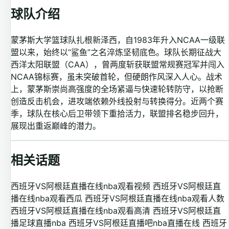
球队介绍
蒙茅斯大学篮球队扎根新泽西，自1983年升入NCAA一级联
盟以来，始终以“鲨鱼”之名淬炼坚韧底色。球队长期征战大
西洋太阳联盟（CAA），曾两度斩获联盟常规赛冠军并闯入
NCAA锦标赛，虽未突破首轮，但硬朗作风深入人心。战术
上，蒙茅斯崇尚高强度的全场紧逼与快速轮转防守，以抢断
创造反击机会，进攻端依赖外线投射与转换得分。近两个赛
季，球队在核心后卫带领下重拾活力，联盟排名稳步回升，
展现出重返巅峰的潜力。
相关话题
西班牙VS阿根廷直播在线nba观看视频
西班牙VS阿根廷直
播在线nba观看西瓜
西班牙VS阿根廷直播在线nba观看人数
西班牙VS阿根廷直播在线nba观看高清
西班牙VS阿根廷直
播足球直播nba
西班牙VS阿根廷直播吧nba直播在线
西班牙