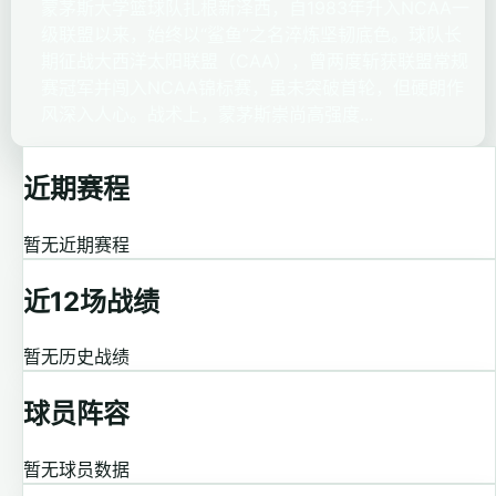
蒙茅斯大学篮球队扎根新泽西，自1983年升入NCAA一
级联盟以来，始终以“鲨鱼”之名淬炼坚韧底色。球队长
期征战大西洋太阳联盟（CAA），曾两度斩获联盟常规
赛冠军并闯入NCAA锦标赛，虽未突破首轮，但硬朗作
风深入人心。战术上，蒙茅斯崇尚高强度...
近期赛程
暂无近期赛程
近12场战绩
暂无历史战绩
球员阵容
暂无球员数据