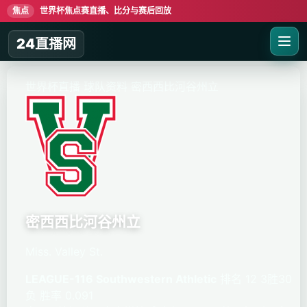
焦点
世界杯焦点赛直播、比分与赛后回放
24直播网
世界杯直播
球队资料
密西西比河谷州立
密西西比河谷州立
Miss. Valley St.
LEAGUE-116 Southwestern Athletic
排名 12
3胜30
负
胜率 0.091