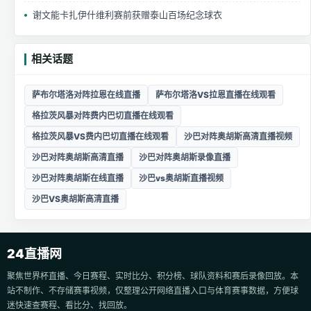
谢文能卡扎伊什维利赛前获赠泰山百场纪念球衣
相关话题
萨布尔塔洛对阵拉恩在线直播
萨布尔塔洛VS拉恩直播在线观看
格拉茨风暴对阵费内巴切直播在线观看
格拉茨风暴VS费内巴切直播在线观看
沙巴对阵奥胡斯高清直播视频
沙巴对阵奥胡斯高清直播
沙巴对阵奥胡斯录像直播
沙巴对阵奥胡斯在线直播
沙巴vs奥胡斯直播视频
沙巴VS奥胡斯高清直播
24直播网
聚焦世界杯直播、今日赛程、实时比分、积分榜、球队资料和赛后录像回放。本
站不制作、不存储赛事视频，仅整理公开网络直播入口与体育赛事数据，方便球
迷快速查赛程、看比分、找回放。