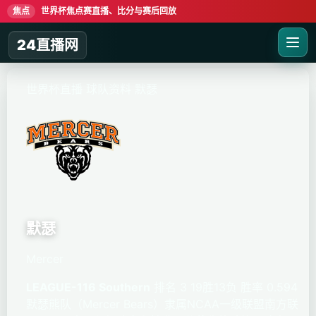
焦点
世界杯焦点赛直播、比分与赛后回放
24直播网
世界杯直播
球队资料
默瑟
默瑟
Mercer
LEAGUE-116 Southern
排名 3
19胜13负
胜率 0.594
默瑟熊队（Mercer Bears）隶属NCAA一级联盟南方联