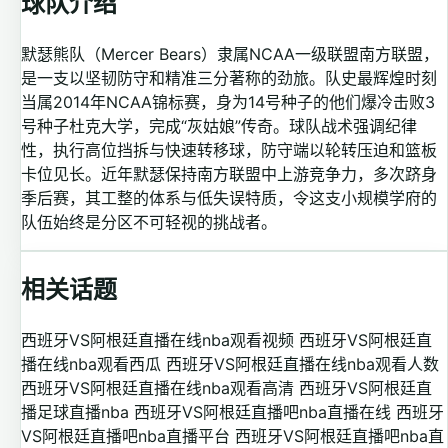
球队介绍
默瑟熊队（Mercer Bears）隶属NCAA一级联盟南方联盟，
是一支以坚韧防守和精准三分著称的劲旅。队史最辉煌时刻
当属2014年NCAA锦标赛，身为14号种子的他们爆冷击败3
号种子杜克大学，完成“灰姑娘”传奇。球队战术强调纪律
性，执行高位挡拆与快速转移球，防守端以轮转压迫和篮板
卡位见长。近年默瑟保持南方联盟中上游竞争力，多次跻身
季后赛，其工整的体系与低失误特质，令这支小规模学府的
队伍始终是分区不可轻视的挑战者。
相关话题
西班牙VS阿根廷直播在线nba观看视频
西班牙VS阿根廷直
播在线nba观看西瓜
西班牙VS阿根廷直播在线nba观看人数
西班牙VS阿根廷直播在线nba观看高清
西班牙VS阿根廷直
播足球直播nba
西班牙VS阿根廷直播吧nba直播在线
西班牙
VS阿根廷直播吧nba直播平台
西班牙VS阿根廷直播吧nba直