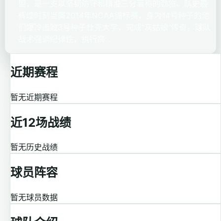
盟，是一支以坚韧防守和精准三分著称的劲旅。队史最
辉煌时刻当属2014年NCAA锦标赛，身为14号种子的他
们爆冷击败3号种子杜克大学，完成“灰姑娘”传奇。球队
战术强调纪律性，执行高...
近期赛程
暂无近期赛程
近12场战绩
暂无历史战绩
球员阵容
暂无球员数据