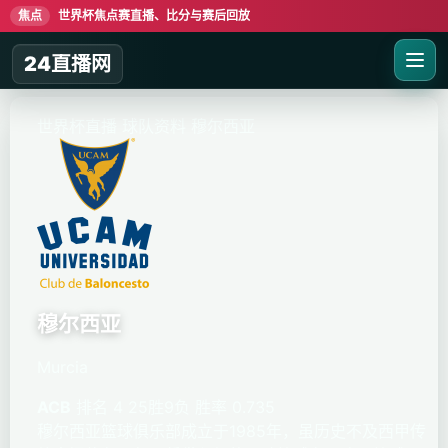
焦点
世界杯焦点赛直播、比分与赛后回放
24直播网
世界杯直播
球队资料
穆尔西亚
穆尔西亚
Murcia
ACB
排名 4
25胜9负
胜率 0.735
穆尔西亚篮球俱乐部成立于1985年，虽历史不及西甲传