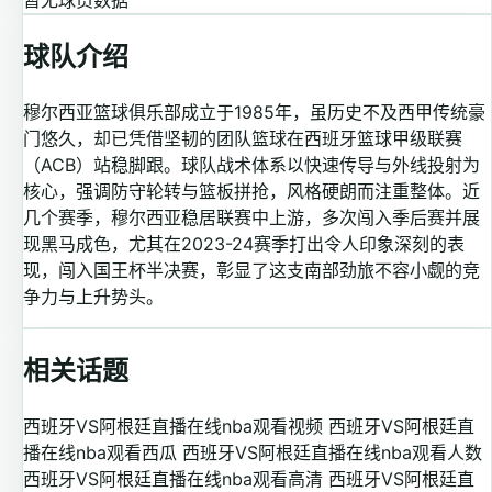
暂无球员数据
球队介绍
穆尔西亚篮球俱乐部成立于1985年，虽历史不及西甲传统豪
门悠久，却已凭借坚韧的团队篮球在西班牙篮球甲级联赛
（ACB）站稳脚跟。球队战术体系以快速传导与外线投射为
核心，强调防守轮转与篮板拼抢，风格硬朗而注重整体。近
几个赛季，穆尔西亚稳居联赛中上游，多次闯入季后赛并展
现黑马成色，尤其在2023-24赛季打出令人印象深刻的表
现，闯入国王杯半决赛，彰显了这支南部劲旅不容小觑的竞
争力与上升势头。
相关话题
西班牙VS阿根廷直播在线nba观看视频
西班牙VS阿根廷直
播在线nba观看西瓜
西班牙VS阿根廷直播在线nba观看人数
西班牙VS阿根廷直播在线nba观看高清
西班牙VS阿根廷直