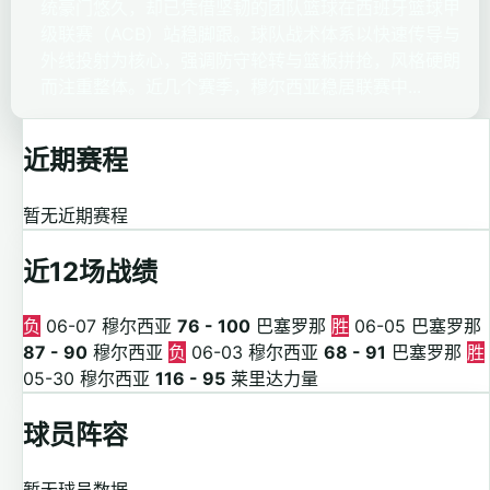
统豪门悠久，却已凭借坚韧的团队篮球在西班牙篮球甲
级联赛（ACB）站稳脚跟。球队战术体系以快速传导与
外线投射为核心，强调防守轮转与篮板拼抢，风格硬朗
而注重整体。近几个赛季，穆尔西亚稳居联赛中...
近期赛程
暂无近期赛程
近12场战绩
负
06-07
穆尔西亚
76 - 100
巴塞罗那
胜
06-05
巴塞罗那
87 - 90
穆尔西亚
负
06-03
穆尔西亚
68 - 91
巴塞罗那
胜
05-30
穆尔西亚
116 - 95
莱里达力量
球员阵容