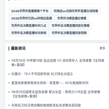
2026世界杯直播看哪个平台
阿根廷vs法国世界杯直播在线观看
2026世界杯巴西vs阿根廷直播
世界杯决赛直播在哪看
世界杯总决赛直播时间几点
世界杯总决赛直播回放在哪看
世界杯总决赛直播时间表格
世界杯总决赛直播回放视频
最新资讯
更多
08月09日 中甲第18轮 延边龙鼎 VS 深圳青年人 全场录像【全场录
像+集锦】
拉塞尔：76人不夺冠即失败 杜兰特论点成立
霍里给新赛季詹库杜排序：库里第一，KD与詹姆斯并列
08月09日国青女篮热身赛 蒙古女篮 – 新西兰U18女篮 全场录像
【全场录像+集锦】
灰熊后卫科沃德自曝给詹姆斯发私信求教未获回复