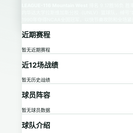
LEAGUE-116 Mountain West
排名 9
17胜16负
胜率
内华达大学拉斯维加斯分校（UNLV）篮球队，绰号
1990年夺得NCAA全国冠军，以快节奏攻防和全场紧逼
近期赛程
暂无近期赛程
近12场战绩
暂无历史战绩
球员阵容
暂无球员数据
球队介绍