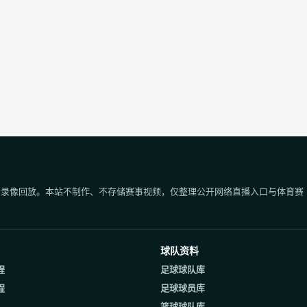
后录像回放。本站不制作、不存储赛事视频，仅整理公开网络直播入口与体育赛
球队资料
程
足球球队库
程
足球球员库
篮球球队库