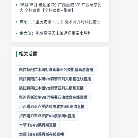
08月08日 桂超第7轮 广西邕城 VS 广西燕京民
大 全场录像【全场录像+集锦】
弗莱：库里历史第四后卫 魔术师乔丹科比前三
金大仪：抱歉高温天未给远征军带来胜利
相关话题
凯拉特阿拉木图对阵索菲亚列夫斯基高清直播
凯拉特阿拉木图VS索菲亚列夫斯基在线直播
凯拉特阿拉木图VS索菲亚列夫斯基直播
彭迪克斯波尔VS巴特曼石油体育在线直播
卢西塔尼亚卢罗萨对阵波尔图B高清直播
卢西塔尼亚卢罗萨VS波尔图B直播
本菲卡BVS莱肖斯直播
本菲卡BVS莱肖斯在线直播