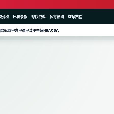
积分榜
比赛录像
球队资料
体育新闻
篮球赛程
超
欧冠
西甲
意甲
德甲
法甲
中超
NBA
CBA