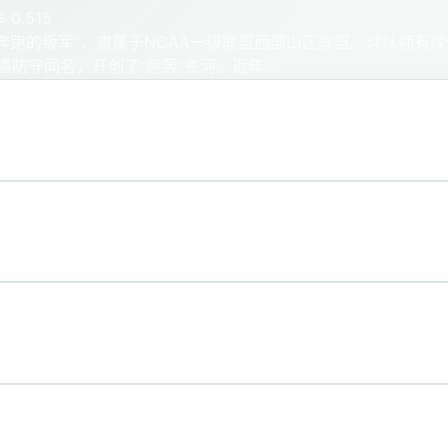
 0.515
“奔跑的叛军”，隶属于NCAA一级联盟西部山区联盟。球队拥有
防守闻名，开创了“跑轰”先河。近年...