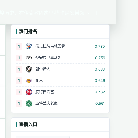
辉煌历史，在传奇教练杰里·塔卡尼安带领下，于
热门排名
1
俄克拉荷马城雷霆
0.780
1
圣安东尼奥马刺
0.756
1
凯尔特人
0.683
1
湖人
0.646
1
底特律活塞
0.732
1
亚特兰大老鹰
0.561
直播入口