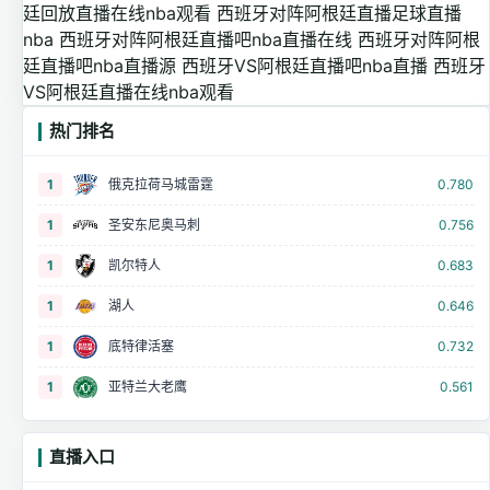
廷回放直播在线nba观看
西班牙对阵阿根廷直播足球直播
nba
西班牙对阵阿根廷直播吧nba直播在线
西班牙对阵阿根
廷直播吧nba直播源
西班牙VS阿根廷直播吧nba直播
西班牙
VS阿根廷直播在线nba观看
热门排名
1
俄克拉荷马城雷霆
0.780
1
圣安东尼奥马刺
0.756
1
凯尔特人
0.683
1
湖人
0.646
1
底特律活塞
0.732
1
亚特兰大老鹰
0.561
直播入口