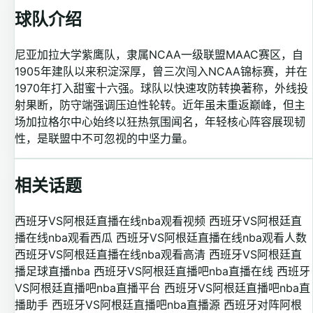
球队介绍
尼亚加拉大学紫鹰队，隶属NCAA一级联盟MAAC赛区，自
1905年建队以来积淀深厚，曾三次闯入NCAA锦标赛，并在
1970年打入甜蜜十六强。球队以快速攻防转换著称，外线投
射果断，防守端强调压迫性轮转。近年虽未重返巅峰，但主
场加拉格尔中心始终以狂热氛围闻名，年轻核心阵容展现韧
性，是联盟中不可忽视的中坚力量。
相关话题
西班牙VS阿根廷直播在线nba观看视频
西班牙VS阿根廷直
播在线nba观看西瓜
西班牙VS阿根廷直播在线nba观看人数
西班牙VS阿根廷直播在线nba观看高清
西班牙VS阿根廷直
播足球直播nba
西班牙VS阿根廷直播吧nba直播在线
西班牙
VS阿根廷直播吧nba直播平台
西班牙VS阿根廷直播吧nba直
播助手
西班牙VS阿根廷直播吧nba直播源
西班牙对阵阿根