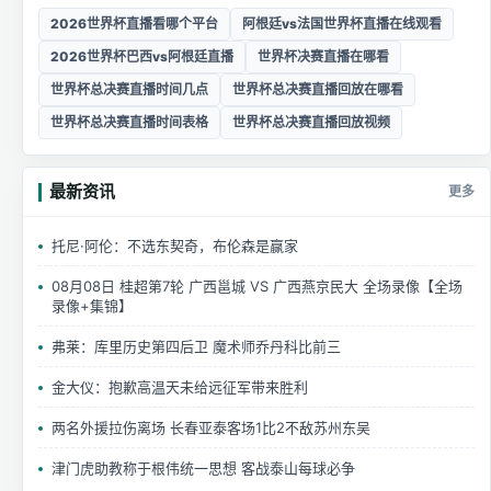
2026世界杯直播看哪个平台
阿根廷vs法国世界杯直播在线观看
2026世界杯巴西vs阿根廷直播
世界杯决赛直播在哪看
世界杯总决赛直播时间几点
世界杯总决赛直播回放在哪看
世界杯总决赛直播时间表格
世界杯总决赛直播回放视频
最新资讯
更多
托尼·阿伦：不选东契奇，布伦森是赢家
08月08日 桂超第7轮 广西邕城 VS 广西燕京民大 全场录像【全场
录像+集锦】
弗莱：库里历史第四后卫 魔术师乔丹科比前三
金大仪：抱歉高温天未给远征军带来胜利
两名外援拉伤离场 长春亚泰客场1比2不敌苏州东吴
津门虎助教称于根伟统一思想 客战泰山每球必争