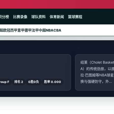
积分榜
比赛录像
球队资料
体育新闻
篮球赛程
超
欧冠
西甲
意甲
德甲
法甲
中超
NBA
CBA
绍莱（Cholet Ba
A）的传统劲旅，以
拉·巴图姆等NBA
换与强硬防守，外...
oup F
排名 2
0胜0负
胜率 0.000