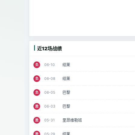
近12场战绩
绍莱
06-10
负
绍莱
06-08
负
巴黎
06-05
负
巴黎
06-03
胜
里昂维勒班
05-31
胜
绍莱
05-29
胜