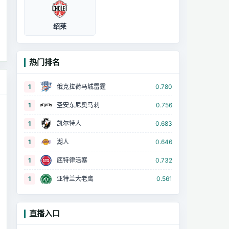
绍莱
热门排名
1
俄克拉荷马城雷霆
0.780
1
圣安东尼奥马刺
0.756
1
凯尔特人
0.683
1
湖人
0.646
1
底特律活塞
0.732
1
亚特兰大老鹰
0.561
直播入口