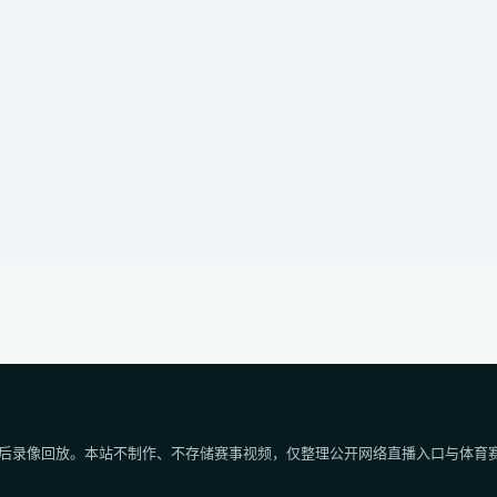
后录像回放。本站不制作、不存储赛事视频，仅整理公开网络直播入口与体育