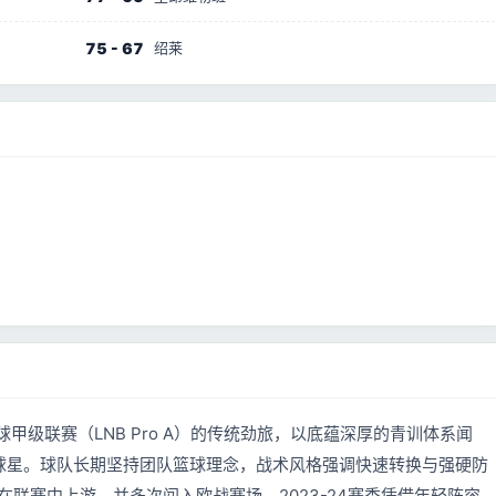
75 - 67
绍莱
法国篮球甲级联赛（LNB Pro A）的传统劲旅，以底蕴深厚的青训体系闻
A球星。球队长期坚持团队篮球理念，战术风格强调快速转换与强硬防
联赛中上游，并多次闯入欧战赛场，2023-24赛季凭借年轻阵容