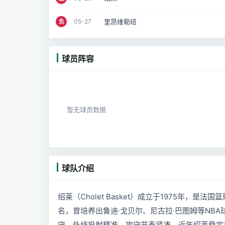
里昂维勒班
05-27
负
球员阵容
暂无球员数据
球队介绍
绍莱（Cholet Basket）成立于1975年，是
名，曾培养出鲁迪·戈贝尔、尼古拉·巴图姆等NB
守，外线投射精准，攻守节奏紧凑。近年绍莱稳定在