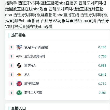
播助手
西班牙VS阿根廷直播吧nba直播源
西班牙对阵阿根
廷回放直播在线nba观看
西班牙对阵阿根廷直播足球直播
nba
西班牙对阵阿根廷直播吧nba直播在线
西班牙对阵阿根
廷直播吧nba直播源
西班牙VS阿根廷直播吧nba直播
西班牙
VS阿根廷直播在线nba观看
热门排名
1
俄克拉荷马城雷霆
0.780
1
圣安东尼奥马刺
0.756
1
凯尔特人
0.683
1
湖人
0.646
1
底特律活塞
0.732
1
亚特兰大老鹰
0.561
直播入口