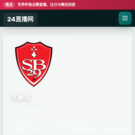
焦点
世界杯焦点赛直播、比分与赛后回放
24直播网
世界杯直播
球队资料
圣康坦
圣康坦
Saint Quentin
LEAGUE-2
排名 15
8胜22负
胜率 0.267
圣康坦（Saint-Quentin）是法国篮球界一支底蕴深厚的