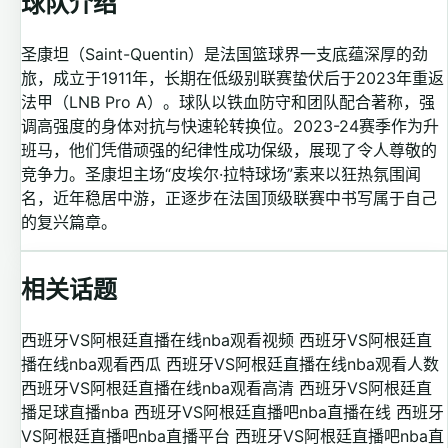
球队介绍
圣康坦（Saint-Quentin）是法国篮球界一支底蕴深厚的劲
旅，成立于1911年，长期在低级别联赛蛰伏后于2023年重返
法甲（LNB Pro A）。球队以铁血防守和团队配合著称，强
调高强度的身体对抗与快速轮转换位。2023-24赛季作为升
班马，他们凭借顽强的纪律性成功保级，展现了令人尊敬的
竞争力。圣康坦主场“皮埃尔·拉特球场”素来以狂热氛围闻
名，近年稳居中游，正逐步在法国顶级联赛中书写属于自己
的复兴篇章。
相关话题
西班牙VS阿根廷直播在线nba观看视频
西班牙VS阿根廷直
播在线nba观看西瓜
西班牙VS阿根廷直播在线nba观看人数
西班牙VS阿根廷直播在线nba观看高清
西班牙VS阿根廷直
播足球直播nba
西班牙VS阿根廷直播吧nba直播在线
西班牙
VS阿根廷直播吧nba直播平台
西班牙VS阿根廷直播吧nba直