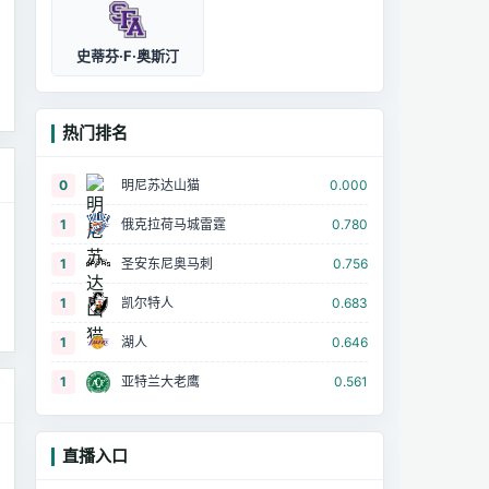
史蒂芬·F·奥斯汀
热门排名
0
明尼苏达山猫
0.000
1
俄克拉荷马城雷霆
0.780
1
圣安东尼奥马刺
0.756
1
凯尔特人
0.683
1
湖人
0.646
1
亚特兰大老鹰
0.561
直播入口