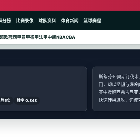
积分榜
比赛录像
球队资料
体育新闻
篮球赛程
超
欧冠
西甲
意甲
德甲
法甲
中超
NBA
CBA
斯蒂芬·F·奥斯汀伐
门，却以坚韧与爆冷
赛中掀翻西弗吉尼亚
快速转换进攻，迫使对
8胜5负
胜率 0.848