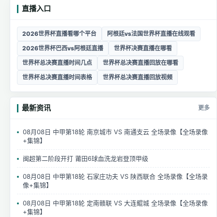
直播入口
2026世界杯直播看哪个平台
阿根廷vs法国世界杯直播在线观看
2026世界杯巴西vs阿根廷直播
世界杯决赛直播在哪看
世界杯总决赛直播时间几点
世界杯总决赛直播回放在哪看
世界杯总决赛直播时间表格
世界杯总决赛直播回放视频
最新资讯
更多
08月08日 中甲第18轮 南京城市 VS 南通支云 全场录像【全场录像
+集锦】
闽超第二阶段开打 莆田6球血洗龙岩登顶甲级
08月08日 中甲第18轮 石家庄功夫 VS 陕西联合 全场录像【全场录
像+集锦】
08月08日 中甲第18轮 定南赣联 VS 大连鲲城 全场录像【全场录像
+集锦】