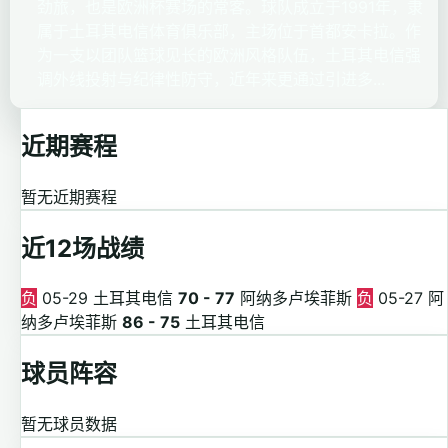
劲旅，也是欧洲杯赛场的常客。球队成立于1991年，隶
属于土耳其电信体育俱乐部，主场位于首都安卡拉。作
为一支以团队篮球见长的欧洲风格队伍，土耳其电信强
调外线投射与纪律性防守，近年来更通过引进多...
近期赛程
暂无近期赛程
近12场战绩
负
05-29
土耳其电信
70 - 77
阿纳多卢埃菲斯
负
05-27
阿
纳多卢埃菲斯
86 - 75
土耳其电信
球员阵容
暂无球员数据