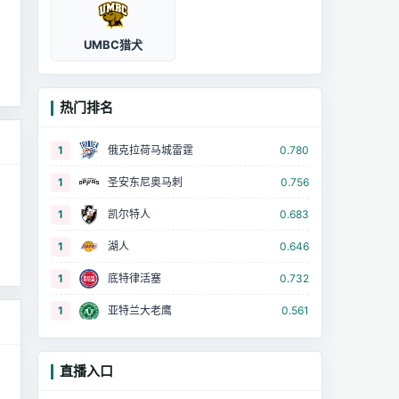
UMBC猎犬
热门排名
1
俄克拉荷马城雷霆
0.780
1
圣安东尼奥马刺
0.756
1
凯尔特人
0.683
1
湖人
0.646
1
底特律活塞
0.732
1
亚特兰大老鹰
0.561
直播入口