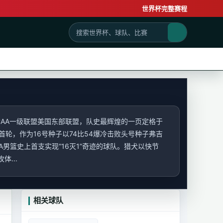
世界杯完整赛程
CAA一级联盟美国东部联盟，队史最辉煌的一页定格于
标赛首轮，作为16号种子以74比54爆冷击败头号种子弗吉
A男篮史上首支实现“16灭1”奇迹的球队。猎犬以快节
...
相关球队