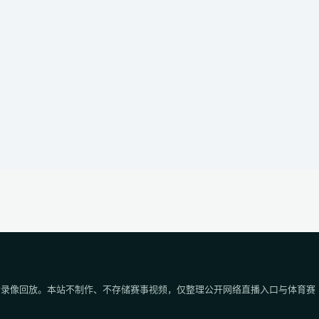
后录像回放。本站不制作、不存储赛事视频，仅整理公开网络直播入口与体育赛