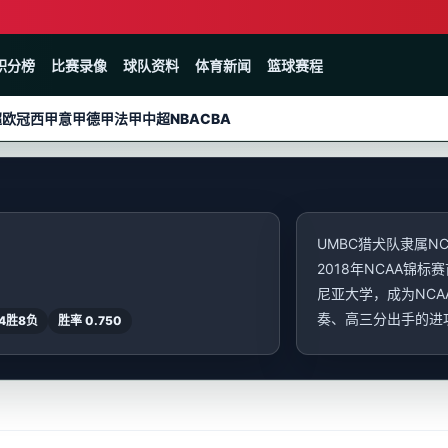
积分榜
比赛录像
球队资料
体育新闻
篮球赛程
超
欧冠
西甲
意甲
德甲
法甲
中超
NBA
CBA
UMBC猎犬队隶属N
2018年NCAA锦
尼亚大学，成为NCA
奏、高三分出手的进攻体
4胜8负
胜率 0.750