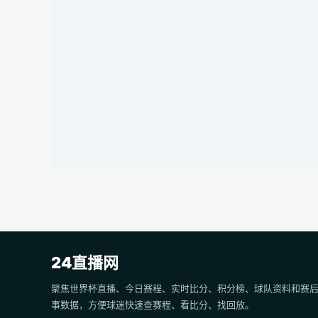
24直播网
聚焦世界杯直播、今日赛程、实时比分、积分榜、球队资料和赛
事数据，方便球迷快速查赛程、看比分、找回放。