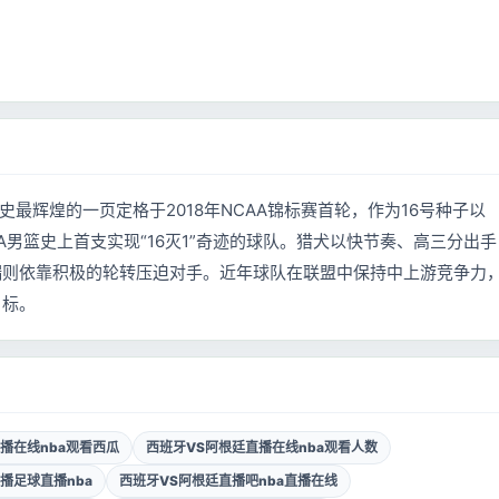
史最辉煌的一页定格于2018年NCAA锦标赛首轮，作为16号种子以
A男篮史上首支实现“16灭1”奇迹的球队。猎犬以快节奏、高三分出手
端则依靠积极的轮转压迫对手。近年球队在联盟中保持中上游竞争力
目标。
播在线nba观看西瓜
西班牙VS阿根廷直播在线nba观看人数
播足球直播nba
西班牙VS阿根廷直播吧nba直播在线